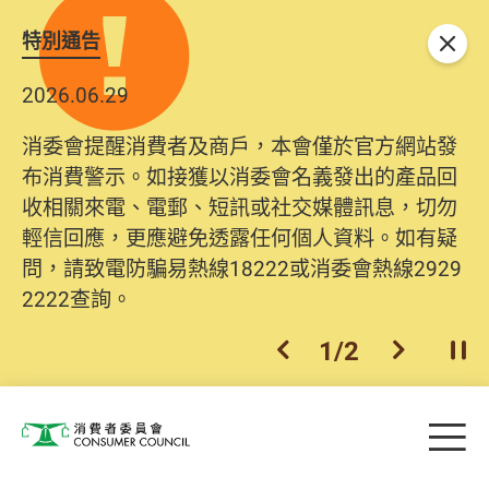
特別通告
關閉
2026.06.29
消委會提醒消費者及商戶，本會僅於官方網站發
布消費警示。如接獲以消委會名義發出的產品回
收相關來電、電郵、短訊或社交媒體訊息，切勿
輕信回應，更應避免透露任何個人資料。如有疑
問，請致電防騙易熱線18222或消委會熱線2929
2222查詢。
1
/
2
上一個
下一個
開
Skip to main content
目
消費者委員會