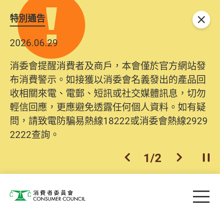
特別通告
關閉
2026.06.29
消委會提醒消費者及商戶，本會僅於官方網站發
布消費警示。如接獲以消委會名義發出的產品回
收相關來電、電郵、短訊或社交媒體訊息，切勿
輕信回應，更應避免透露任何個人資料。如有疑
問，請致電防騙易熱線18222或消委會熱線2929
2222查詢。
1
/
2
上一個
下一個
開
Skip to main content
目
消費者委員會