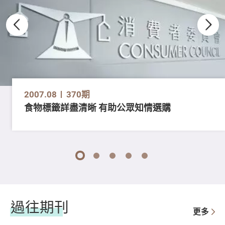
2007.08
370期
食物標籤詳盡清晰 有助公眾知情選購
1
2
3
4
5
過往期刊
更多