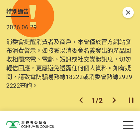
特別通告
關閉
2026.06.29
消委會提醒消費者及商戶，本會僅於官方網站發
布消費警示。如接獲以消委會名義發出的產品回
收相關來電、電郵、短訊或社交媒體訊息，切勿
輕信回應，更應避免透露任何個人資料。如有疑
問，請致電防騙易熱線18222或消委會熱線2929
2222查詢。
1
/
2
上一個
下一個
開
Skip to main content
目
消費者委員會