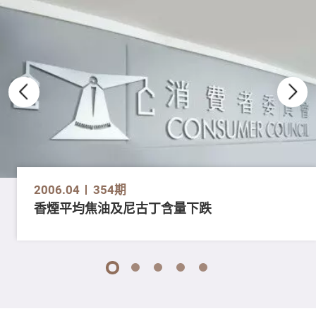
2006.04
354期
香煙平均焦油及尼古丁含量下跌
1
2
3
4
5