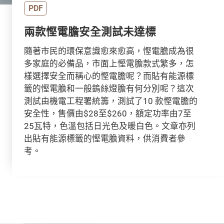
PDF
兩款慳電膽安全測試未達標
隨著市民的環保意識愈來愈高，慳電膽成為很
多家庭的必備品，市面上慳電膽款式繁多，怎
樣選擇安全而稱心的慳電膽呢？而貼有能源標
籤的慳電膽和一般鎢絲燈膽有何分別呢？這次
測試由機電工程署統籌，測試了10 款慳電膽的
安全性，售價由$28至$260，額定功率由7至
25瓦特，色溫包括日光色及暖白色。文章亦列
出貼有能源標籤的慳電膽資料，供消費者參
考。