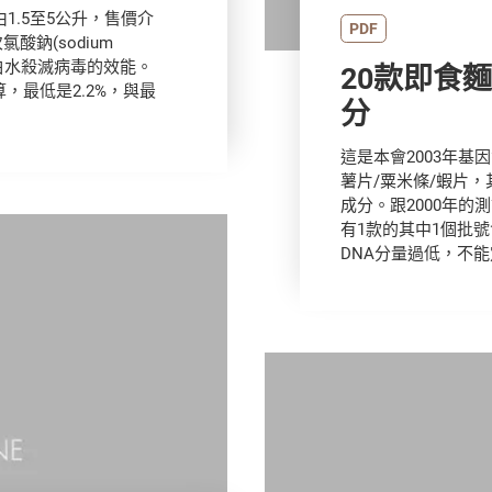
由1.5至5公升，售價介
PDF
氯酸鈉(sodium
響漂白水殺滅病毒的效能。
20款即食
，最低是2.2%，與最
分
這是本會2003年基
薯片/粟米條/蝦片，
成分。跟2000年
有1款的其中1個批
DNA分量過低，不