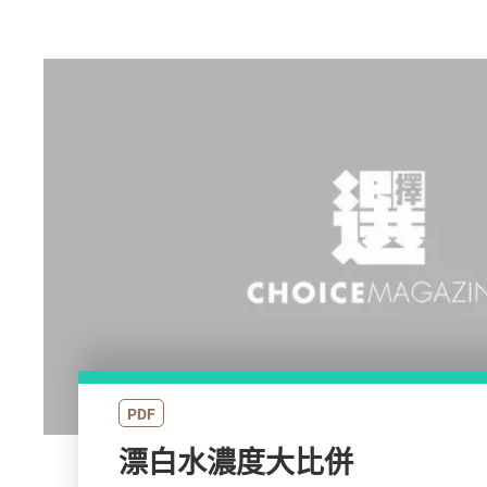
PDF
漂白水濃度大比併