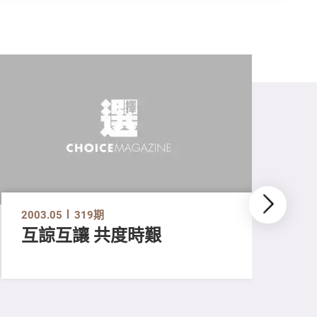
2003.05
319期
互諒互讓 共度時艱
200
二