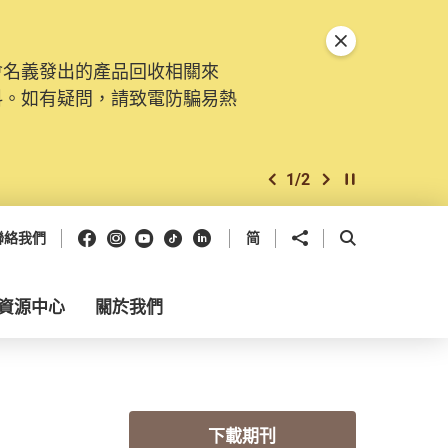
關閉特別通告
會名義發出的產品回收相關來
料。如有疑問，請致電防騙易熱
1
/
2
上一個
下一個
開始/暫停幻燈
Facebook
Instagram
Youtube
抖音
領英
分享到
開啟搜尋框
聯絡我們
简
資源中心
關於我們
下載期刊