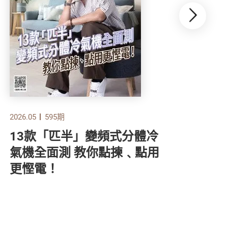
2026.05
595期
2026
13款「匹半」變頻式分體冷
食
氣機全面測 教你點揀﹑點用
顧
更慳電！