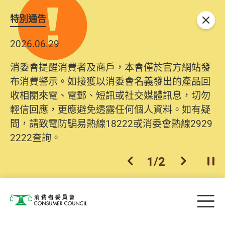
特別通告
關閉
2026.06.29
消委會提醒消費者及商戶，本會僅於官方網站發
布消費警示。如接獲以消委會名義發出的產品回
收相關來電、電郵、短訊或社交媒體訊息，切勿
輕信回應，更應避免透露任何個人資料。如有疑
問，請致電防騙易熱線18222或消委會熱線2929
2222查詢。
1
/
2
上一個
下一個
開
Skip to main content
目
消費者委員會