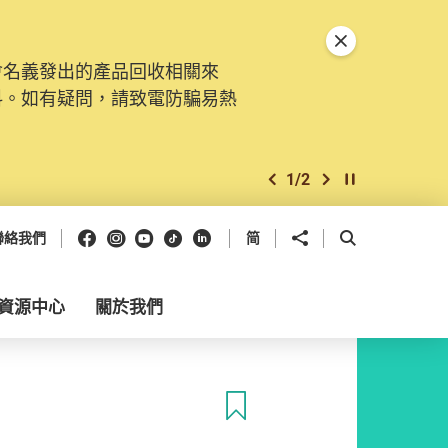
關閉特別通告
會名義發出的產品回收相關來
料。如有疑問，請致電防騙易熱
1
/
2
上一個
下一個
開始/暫停幻燈
Facebook
Instagram
Youtube
抖音
領英
分享到
開啟搜尋框
聯絡我們
简
資源中心
關於我們
收藏