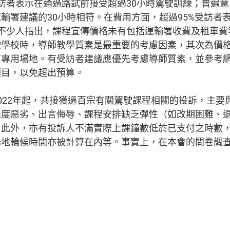
訪者表示在通過路試前接受超過30小時駕駛訓練；普遍意見
輸署建議的30小時相符。在費用方面，超過95%受訪者
。不少人指出，課程宣傳價格未有包括運輸署收費及租車費
駛學校時，導師教學質素是最重要的考慮因素，其次為價
有專用場地。有受訪者建議應優先考慮導師質素，並參考
項目，以免超出預算。
022年起，共接獲過百宗有關駕駛課程相關的投訴，主要
態度惡劣、出言侮辱、課程安排缺乏彈性（如改期困難、
。此外，亦有投訴人不滿實際上課鐘數低於已支付之時數
場地輪候時間亦被計算在內等。事實上，在本會的問卷調