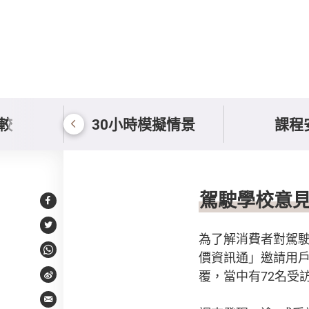
較
30小時模擬情景
課程
意見調查及相關投訴
駕駛學校意
Facebook
Twitter
為了解消費者對駕
價資訊通」邀請用戶
WhatsApp
覆，當中有72名受
Weibo
Email