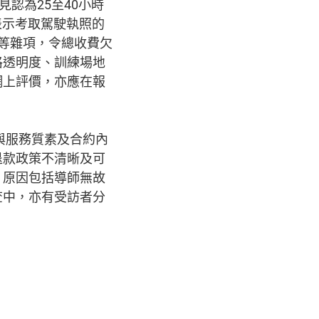
認為25至40小時
表示考取駕駛執照的
等雜項，令總收費欠
格透明度、訓練場地
網上評價，亦應在報
與服務質素及合約內
退款政策不清晰及可
，原因包括導師無故
查中，亦有受訪者分