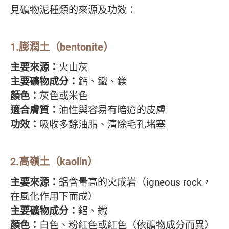
見礦物泥種類的來源及功效：
1.膨潤土（bentonite）
主要來源：
火山灰
主要礦物成分：
鈣、鐵、鎂
顏色：
灰色或米色
適合膚質：
油性與容易有暗瘡的皮膚
功效：
吸收多餘油脂、清除毛孔堵塞
2.高嶺土（kaolin）
主要來源：
鋁含量高的火成岩（igneous rock，
在風化作用下而成）
主要礦物成分：
鋁、鐵
顏色：
白色、粉紅色或紅色（依礦物成分而異）