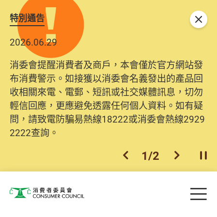
特別通告
關閉
2026.06.29
消委會提醒消費者及商戶，本會僅於官方網站發
布消費警示。如接獲以消委會名義發出的產品回
收相關來電、電郵、短訊或社交媒體訊息，切勿
輕信回應，更應避免透露任何個人資料。如有疑
問，請致電防騙易熱線18222或消委會熱線2929
2222查詢。
1
/
2
上一個
下一個
開
Skip to main content
目
消費者委員會