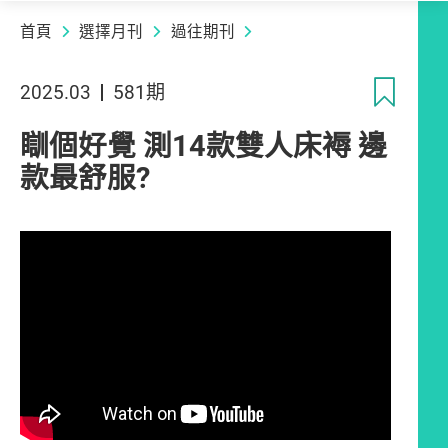
首頁
選擇月刊
過往期刊
收
2025.03
581期
瞓個好覺 測14款雙人床褥 邊
款最舒服?