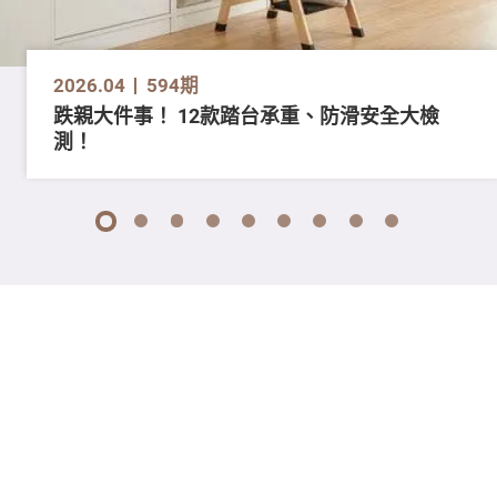
2026.04
594期
跌親大件事！ 12款踏台承重、防滑安全大檢
測！
1
2
3
4
5
6
7
8
9