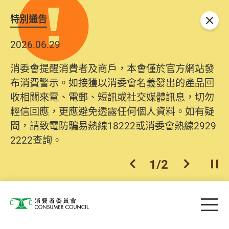
特別通告
關閉
2026.06.29
消委會提醒消費者及商戶，本會僅於官方網站發
布消費警示。如接獲以消委會名義發出的產品回
收相關來電、電郵、短訊或社交媒體訊息，切勿
輕信回應，更應避免透露任何個人資料。如有疑
問，請致電防騙易熱線18222或消委會熱線2929
2222查詢。
1
/
2
上一個
下一個
開
Skip to main content
目
消費者委員會