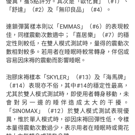
優異，獲5點評分。其次是「歐化寶」（#1）、
「舒達」（#2）及「無印良品」（#4）。
連鎖彈簧樣本則以「EMMAS」（#6）的表現較
佳，同樣震動次數適中；「喜居樂」（#7）的穩
定性則較低，在雙人模式測試時，量得的震動次
數相對較多。若用者在睡眠時較常轉身，伴侶或
容易因床褥的震動而影響睡眠。
泡膠床褥樣本「SKYLER」（#13）及「海馬牌」
（#14）表現亦不俗，其中#14的穩定性最高，
尤其於雙人模式測試時，即使用者轉身移動，未
會對另一邊的睡伴造成太大的干擾。
「SINOMAX」（#12）於雙人模式測試表現優
異，惟於單人模式時，卻因床褥回彈性低，令樣
本量得震動次數過少，表示用者在睡眠時或需花