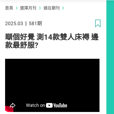
首頁
選擇月刊
過往期刊
收
2025.03
581期
瞓個好覺 測14款雙人床褥 邊
款最舒服?