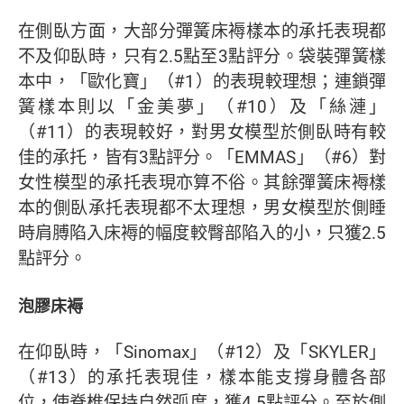
在側臥方面，大部分彈簧床褥樣本的承托表現都
不及仰臥時，只有2.5點至3點評分。袋裝彈簧樣
本中，「歐化寶」（#1）的表現較理想；連鎖彈
簧樣本則以「金美夢」（#10）及「絲漣」
（#11）的表現較好，對男女模型於側臥時有較
佳的承托，皆有3點評分。「EMMAS」（#6）對
女性模型的承托表現亦算不俗。其餘彈簧床褥樣
本的側臥承托表現都不太理想，男女模型於側睡
時肩膊陷入床褥的幅度較臀部陷入的小，只獲2.5
點評分。
泡膠床褥
在仰臥時，「Sinomax」（#12）及「SKYLER」
（#13）的承托表現佳，樣本能支撐身體各部
位，使脊椎保持自然弧度，獲4.5點評分。至於側