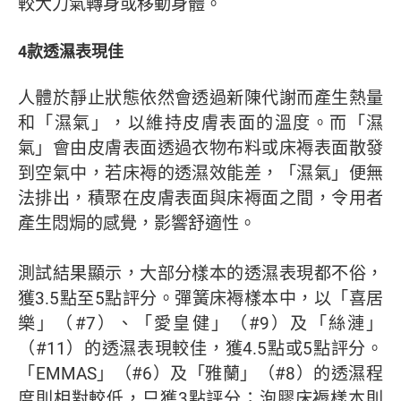
較大力氣轉身或移動身體。
4款透濕表現佳
人體於靜止狀態依然會透過新陳代謝而產生熱量
和「濕氣」，以維持皮膚表面的溫度。而「濕
氣」會由皮膚表面透過衣物布料或床褥表面散發
到空氣中，若床褥的透濕效能差，「濕氣」便無
法排出，積聚在皮膚表面與床褥面之間，令用者
產生悶焗的感覺，影響舒適性。
測試結果顯示，大部分樣本的透濕表現都不俗，
獲3.5點至5點評分。彈簧床褥樣本中，以「喜居
樂」（#7）、「愛皇健」（#9）及「絲漣」
（#11）的透濕表現較佳，獲4.5點或5點評分。
「EMMAS」（#6）及「雅蘭」（#8）的透濕程
度則相對較低，只獲3點評分；泡膠床褥樣本則