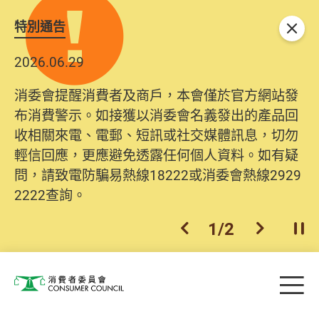
特別通告
關閉
2026.06.29
消委會提醒消費者及商戶，本會僅於官方網站發
布消費警示。如接獲以消委會名義發出的產品回
收相關來電、電郵、短訊或社交媒體訊息，切勿
輕信回應，更應避免透露任何個人資料。如有疑
問，請致電防騙易熱線18222或消委會熱線2929
2222查詢。
1
/
2
上一個
下一個
開
Skip to main content
目
消費者委員會