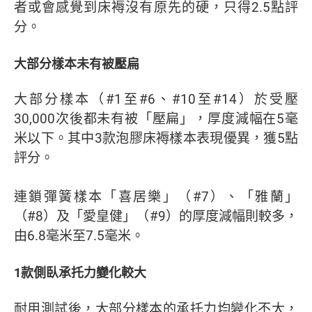
者或會感覺到床褥沒有原先的硬，只得2.5點評
分。
大部分樣本未有被壓扁
大部分樣本（#1至#6、#10至#14）於受壓
30,000次後都未有被「壓扁」，厚度減幅在5毫
米以下。其中3款泡膠床褥樣本表現優異，獲5點
評分。
連鎖彈簧樣本「喜居樂」（#7）、「雅蘭」
（#8）及「愛皇健」（#9）的厚度減幅則較多，
由6.8毫米至7.5毫米。
1款側臥承托力變化較大
耐用測試後，大部分樣本的承托力均變化不大，