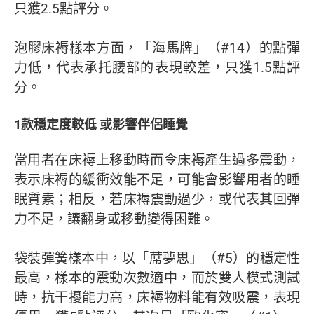
只獲2.5點評分。
泡膠床褥樣本方面，「海馬牌」（#14）的點彈
力低，代表承托腰部的表現較差，只獲1.5點評
分。
1款穩定度較低 或影響伴侶睡覺
當用者在床褥上移動時而令床褥產生過多震動，
表示床褥的緩衝效能不足，可能會影響用者的睡
眠質素；相反，若床褥震動過少，或代表其回彈
力不足，讓翻身或移動變得困難。
袋裝彈簧樣本中，以「蓆夢思」（#5）的穩定性
最高，樣本的震動次數適中，而於雙人模式測試
時，抗干擾能力高，床褥物料能有效吸震，表現