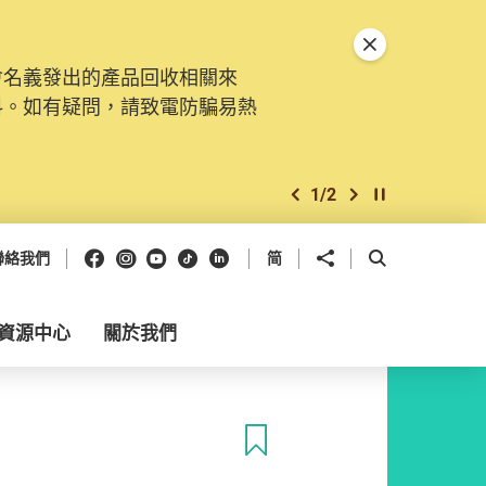
關閉特別通告
會名義發出的產品回收相關來
料。如有疑問，請致電防騙易熱
1
/
2
上一個
下一個
開始/暫停幻燈
Facebook
Instagram
Youtube
抖音
領英
分享到
開啟搜尋框
聯絡我們
简
資源中心
關於我們
收藏