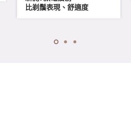
比剃鬚表現、舒適度
1
2
3