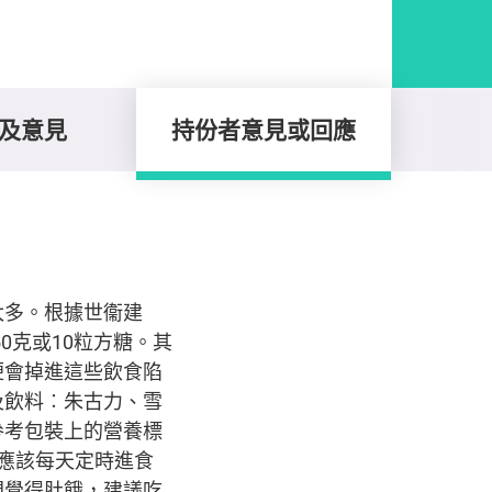
及意見
持份者意見或回應
太多。根據世衞建
0克或10粒方糖。其
便會掉進這些飲食陷
及飲料︰朱古力、雪
參考包裝上的營養標
應該每天定時進食
間覺得肚餓，建議吃