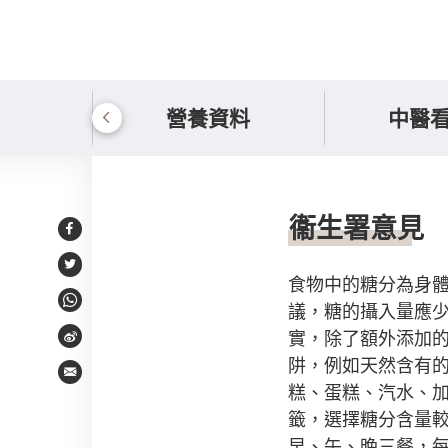
營養資料
中醫
持份者意見或回應
衞生署意見
Facebook
Twitter
食物中的糖分為身
議，糖的攝入量應少於
WhatsApp
實，除了額外添加
Weibo
阱，例如天然含有
Email
糕、蛋糕、汽水、
籤，選擇糖分含量
早、午、晚三餐，