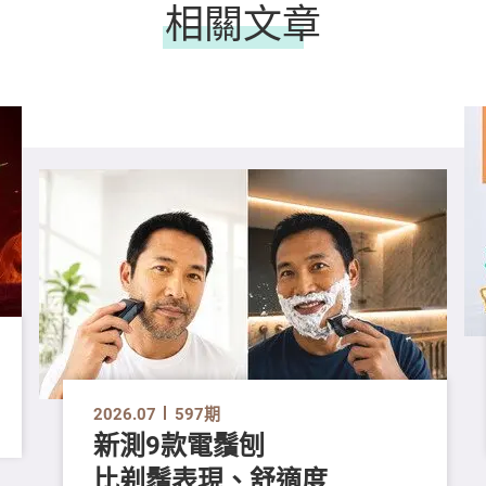
相關文章
2026.07
597期
新測9款電鬚刨
比剃鬚表現、舒適度