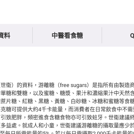
資料
中醫看食糖
衞）的資料，游離糖（free sugars）是指所有由製
的單糖和雙糖，以及蜜糖、糖漿、果汁和濃縮果汁中天然
的蔗片糖、紅糖、黑糖、黃糖、白砂糖、冰糖和蜜糖等食
每克糖可提供大約4千卡能量，而消費者在日常飲食中不需
可引致肥胖，頻密進食含糖食物亦可引致蛀牙。世衞建議
更多益處。就成人和小童，世衞建議游離糖的攝取量應少
減至每日所需能量的5%。若以每日需攝取2,000千卡能量