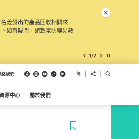
關閉特別通告
會名義發出的產品回收相關來
料。如有疑問，請致電防騙易熱
1
/
2
上一個
下一個
開始/暫停幻燈
Facebook
Instagram
Youtube
抖音
領英
分享到
開啟搜尋框
聯絡我們
简
資源中心
關於我們
收藏