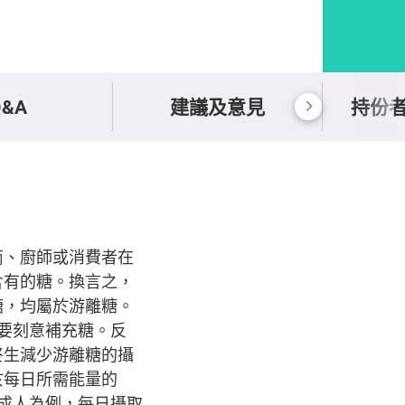
Q&A
建議及意見
持份
造商、廚師或消費者在
含有的糖。換言之，
糖，均屬於游離糖。
要刻意補充糖。反
終生減少游離糖的攝
於每日所需能量的
的成人為例，每日攝取