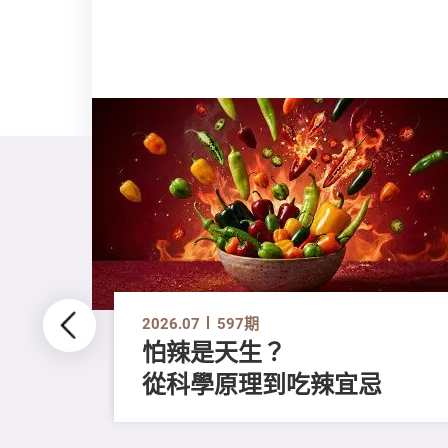
2026.07
597期
怕辣是天生？
從科學原理到吃辣宜忌
磨毛