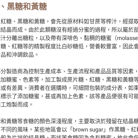
、黑糖和黃糖
、紅糖、黑糖和黃糖，會先從原材料如甘蔗等榨汁，經提
縮結晶而成。由於此類糖沒有經過分蜜的過程，所以屬於
汁分離出糖粒，以及帶有深啡色、黏稠的糖蜜（molass
黃糖、紅糖等的精製程度比白砂糖低，營養較豐富，因此
食品和沖調飲品。
部分製造商為控制生產成本、生產流程和產品品質等因素
添加糖蜜、色素等，加工製成蔗片糖、紅糖、黑糖和黃糖
知或有差異。消費者在選購時，可細閱包裝的成分表，如
裝標示了添加糖蜜，甚或再加上色素，該等產品便很有可
加工炮製而成。
糖和黃糖等食糖的顏色深淺程度，主要取決於殘留在結晶
同的風味。某些地區會以「brown sugar」作黑糖、
一般為片狀的結晶糖，而該等食糖因為含有糖蜜，故此會