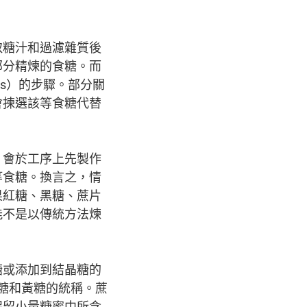
取糖汁和過濾雜質後
部分精煉的食糖。而
es）的步驟。部分關
會揀選該等食糖代替
，會於工序上先製作
等食糖。換言之，情
果紅糖、黑糖、蔗片
能不是以傳統方法煉
糖或添加到結晶糖的
紅糖和黃糖的統稱。蔗
保留小量糖蜜中所含