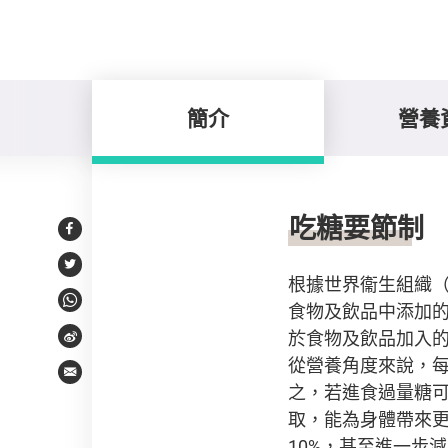
簡介
營養
簡介
吃糖要節制
Facebook
Twitter
根據世界衞生組織（世
食物及飲品中添加
WhatsApp
於食物及飲品加入
Weibo
從營養角度來說，
Email
之，若進食過量糖
取，能為身體帶來
10%，甚至進一步