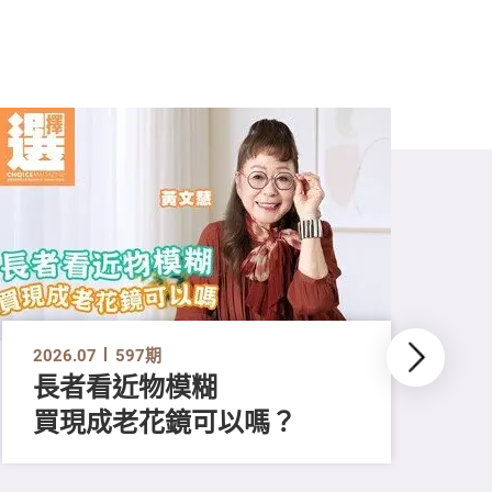
2026.07
597期
長者看近物模糊
買現成老花鏡可以嗎？
202
「
顔