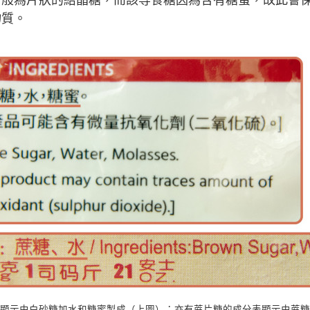
物質。
顯示由白砂糖加水和糖蜜製成（上圖）；亦有蔗片糖的成分表顯示由蔗糖