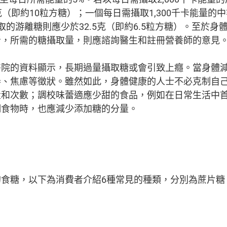
克（即約10粒方糖）；一個每日需攝取1,300千卡能量的
取的游離糖則應少於32.5克（即約6.5粒方糖）。至於身
者，所需的糖攝取量，則應諮詢醫生和註冊營養師的意見
醫院的資料顯示，長期過量攝取糖或會引致上癮。當身體
倦、焦慮等徵狀。雖然如此，身體健康的人士不必克制自
量和次數；調校味蕾適應少甜的食品，例如在日常生活中
調食物時，也應減少添加糖的分量。
的食糖，以下為消費者介紹6種常見的種類，分別為蔗片糖
。