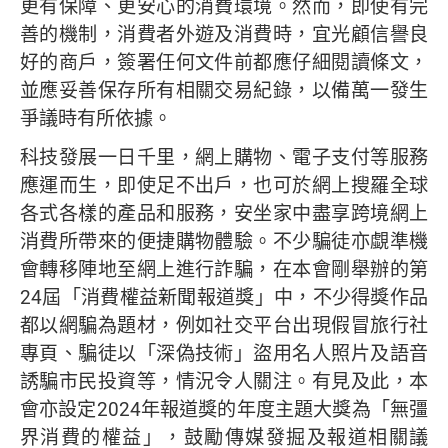
更有保障、更安心的消費環境。然而，即使有完
善的機制，消費者外遊及消費時，宜光顧信譽良
好的商戶，簽署任何文件前都應仔細閱讀條文，
並應妥善保存所有相關交易紀錄，以備萬一發生
爭議時有所依據。
科技發展一日千里，網上購物、電子支付等服務
應運而生，即使足不出戶，也可於網上搜羅全球
各式各樣的產品和服務，安坐家中盡享跨境網上
消費所帶來的便捷購物體驗。不少騙徒亦覷準機
會轉移陣地至網上進行詐騙，在本會剛舉辦的第
24屆「消費權益新聞報道獎」中，不少得獎作品
都以網騙為題材，例如社交平台出現假冒旅行社
專頁、騙徒以「深偽技術」盜用名人照片及語音
誘騙市民投資等，情況令人關注。有見及此，本
會亦設定2024年報道獎的年度主題大獎為「無彊
界消費的權益」，鼓勵傳媒發掘及報道相關議