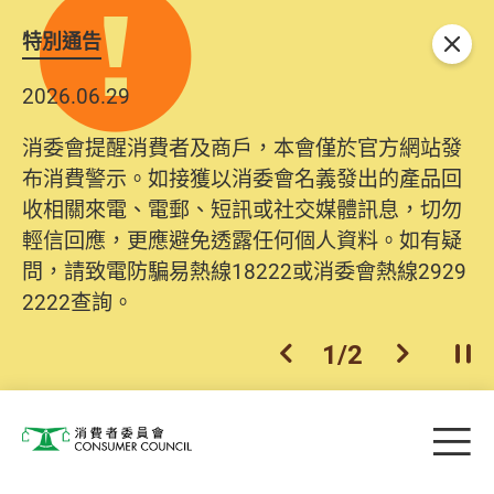
特別通告
關閉
2026.06.29
消委會提醒消費者及商戶，本會僅於官方網站發
布消費警示。如接獲以消委會名義發出的產品回
收相關來電、電郵、短訊或社交媒體訊息，切勿
輕信回應，更應避免透露任何個人資料。如有疑
問，請致電防騙易熱線18222或消委會熱線2929
2222查詢。
1
/
2
上一個
下一個
開
Skip to main content
目
消費者委員會