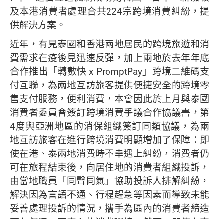
及本港消費者處理合共224宗跨境消費糾紛，提
供解決方案。
近年，有見泰國和香港兩地居民的跨境旅遊和消
費需求在疫後見迅速反彈，加上兩地於去年年底
合作推出「轉數快 x PromptPay」跨境二維碼支
付互聯，為兩地互訪旅客提供便捷安全的跨境零
售支付服務，便利消費，本會因此於上月與泰國
消費者委員會簽訂跨境消費爭議合作協議書，第
4度與亞洲地區的消保組織簽訂同類協議，為兩
地互訪旅客在進行跨境消費明顯增加了保障：即
使在港、泰兩地消費時不幸遇上糾紛，消費者仍
可在旅程結束後，向居住地的消費者組織投訴，
由當地職員「同聲同氣」協助投訴人排解糾紛，
解決因為言語不通、行程趕急等因素而導致未能
妥善處理投訴的情況，攜手為區內的消費者締造