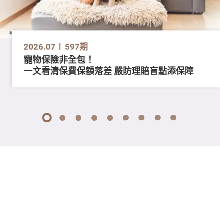
2026.07
597期
寵物保險非全包！
一文看清保費保額落差 嚴防理賠盲點添保障
1
2
3
4
5
6
7
8
9