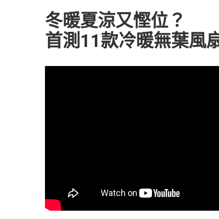
冬暖夏涼又慳位？
首測11款冷暖無葉風