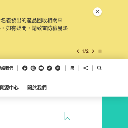
關閉特別通告
會名義發出的產品回收相關來
料。如有疑問，請致電防騙易熱
1
/
2
上一個
下一個
開始/暫停幻燈
Facebook
Instagram
Youtube
抖音
領英
分享到
開啟搜尋框
聯絡我們
简
資源中心
關於我們
收藏