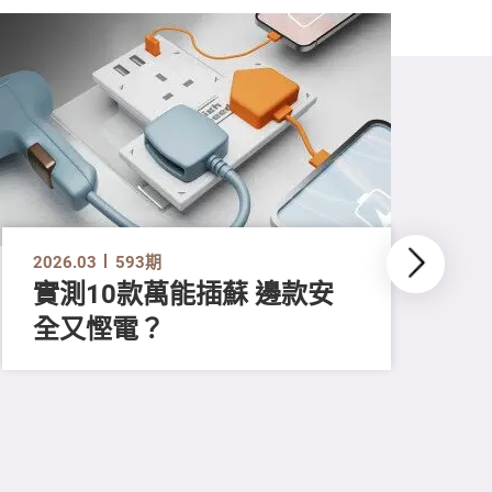
2026.03
593期
實測10款萬能插蘇 邊款安
全又慳電？
202
尋
吸
強