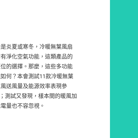
論是炎夏或寒冬，冷暖無葉風扇
備有淨化空氣功能，這類產品的
慳位的選擇。那麼，這些多功能
如何？本會測試11款冷暖無葉
涼風送風量及能源效率表現參
5倍；測試又發現，樣本間的暖風加
耗電量也不容忽視。