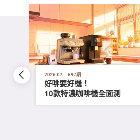
2026.07
597期
好啡要好機！
10款特濃咖啡機全面測
留
進