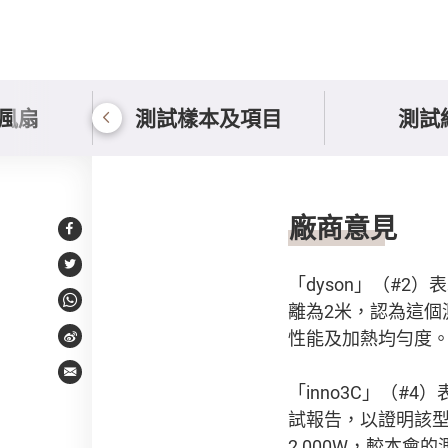
風扇
測試樣本及項目
測試
持份者意見
廠商意見
Facebook
Twitter
「dyson」（#
離為2米，認為這
WhatsApp
性能及加熱均勻度
Weibo
Email
「inno3C」（
試報告，以證明該型
2,000W，較本