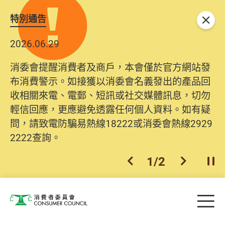
特別通告
關閉
2026.06.29
消委會提醒消費者及商戶，本會僅於官方網站發
布消費警示。如接獲以消委會名義發出的產品回
收相關來電、電郵、短訊或社交媒體訊息，切勿
輕信回應，更應避免透露任何個人資料。如有疑
問，請致電防騙易熱線18222或消委會熱線2929
2222查詢。
1
/
2
上一個
下一個
開
Skip to main content
目
消費者委員會