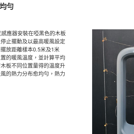
不均勻
度感應器安裝在啞黑色的木板
以停止擺動及以最高暖風設定
擺放距離樣本0.5米及1米
位置的暖風溫度，並計算平均
若木板不同位置量得的溫度升
暖風的熱力分布愈均勻，熱力
。