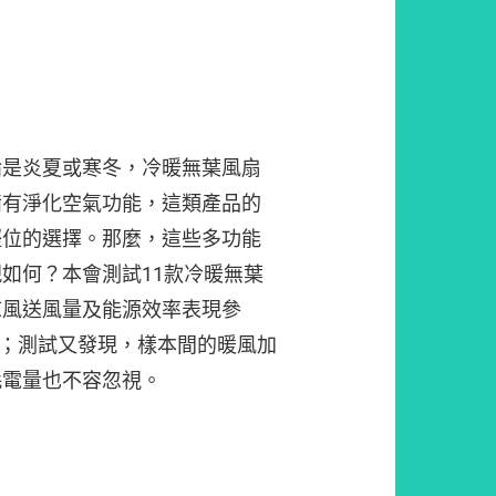
論是炎夏或寒冬，冷暖無葉風扇
備有淨化空氣功能，這類產品的
慳位的選擇。那麼，這些多功能
如何？本會測試11款冷暖無葉
涼風送風量及能源效率表現參
5倍；測試又發現，樣本間的暖風加
耗電量也不容忽視。