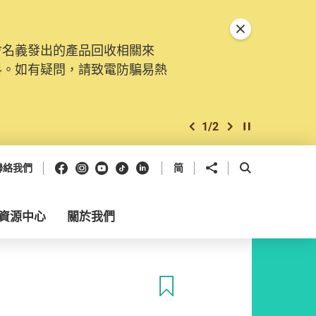
關閉特別通告
會名義發出的產品回收相關來
料。如有疑問，請致電防騙易熱
1
/
2
上一個
下一個
開始/暫停幻燈
Facebook
Instagram
Youtube
抖音
領英
分享到
開啟搜尋框
聯絡我們
简
資源中心
關於我們
收藏