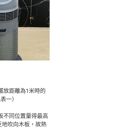
擺放距離為1米時的
見表一）
板不同位置量得最高
泛地吹向木板，故熱