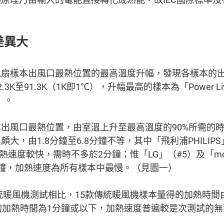
差異大
風扇樣本出風口最熱位置的最高溫度升幅，發現各樣本的
3K至91.3K（1K即1℃），升幅最高的樣本為「Power Li
）。
出風口最熱位置，由室溫上升至最高溫度的90%所需的
大，由1.8分鐘至6.8分鐘不等，其中「飛利浦PHILIPS」
）的加熱速度較快，需時不多於2分鐘；惟「LG」（#5）及「m
鐘，加熱速度為所有樣本中最慢。（見圖一）
傳統暖風機測試相比，15款傳統暖風機樣本量得的加熱時間由
的加熱時間為1分鐘或以下，加熱速度普遍較是次測試的