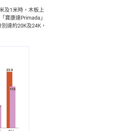
5米及1米時，木板上
寶康達Primada」
達約20K及24K，