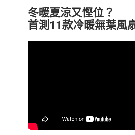
冬暖夏涼又慳位？
首測11款冷暖無葉風