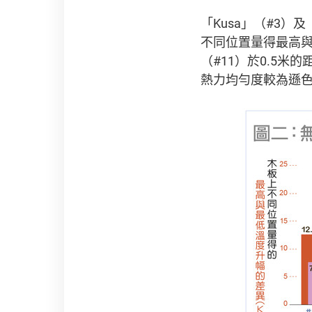
「Kusa」（#3）
不同位置量得最高與最
（#11）於0.5米
熱力均勻度較為遜