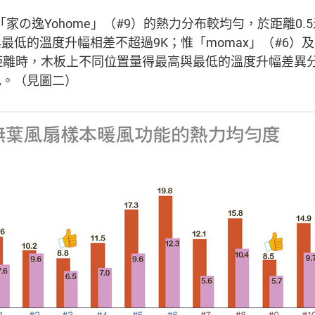
及「家の逸Yohome」（#9）的熱力分布較均勻，於距離0.
低的溫度升幅相差不超過9K；惟「momax」（#6）及「
的距離時，木板上不同位置量得最高與最低的溫度升幅差異分別
色。（見圖二）