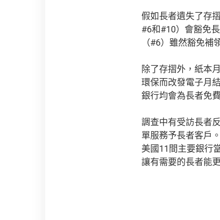
假如長者遺失了存摺
#6和#10）會豁免
（#6）雖然豁免補
除了存摺外，紙本
環保而改發電子月結
銀行均會為長者免
調查中有受訪長者反
單服務予長者客戶。
美國11間主要銀行
讓有需要的長者能