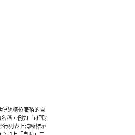
供傳統櫃位服務的自
名稱，例如「i-理財
分行列表上清晰標示
中心加上「自助」二