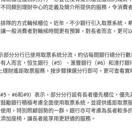
釋不同類別理財中心的定義及簡介所提供的服務，令消費
場排隊的方式輪候櫃位。近年，不少銀行引入取票系統，
疑讓一般消費者對輪候時間更有預算，對長者而言，更可
示部分分行已使用取票系統分流，約佔每間銀行總分行數目的
有人而言，恒生銀行（#5）、滙豐銀行（#6）和渣打銀行
上理財遙距取票服務，按步驟揀選分行即可，更可查看實
3、#5、#6和#9）表示，部分分行設有長者優先櫃位，優
會鼓勵銀行積極考慮全面使用取票系統，並提供遙距取票
者使用，特別照顧弱勢的一群。銀行亦可考慮為長者較多
位添加座椅，讓長者能享用更舒適的服務。