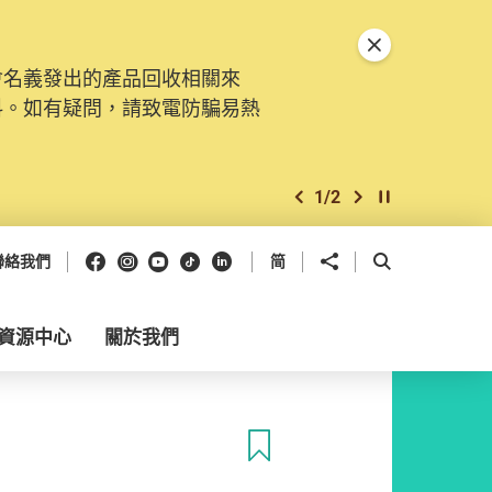
關閉特別通告
會名義發出的產品回收相關來
料。如有疑問，請致電防騙易熱
1
/
2
上一個
下一個
開始/暫停幻燈
Facebook
Instagram
Youtube
抖音
領英
分享到
開啟搜尋框
聯絡我們
简
資源中心
關於我們
收藏