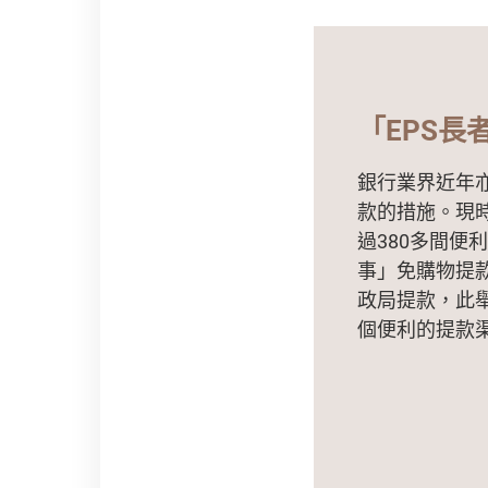
「EPS長
銀行業界近年
款的措施。現
過380多間便
事」免購物提
政局提款，此
個便利的提款