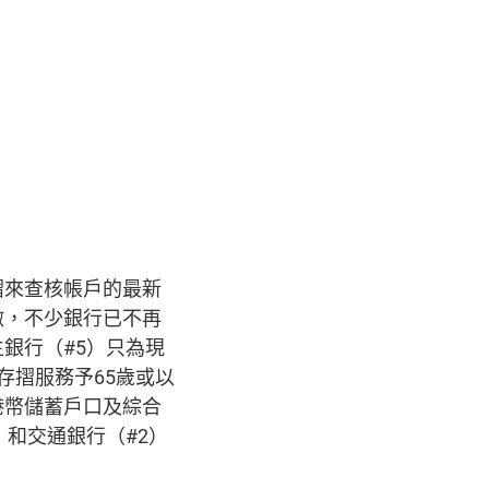
摺來查核帳戶的最新
微，不少銀行已不再
銀行（#5）只為現
存摺服務予65歲或以
港幣儲蓄戶口及綜合
和交通銀行（#2）