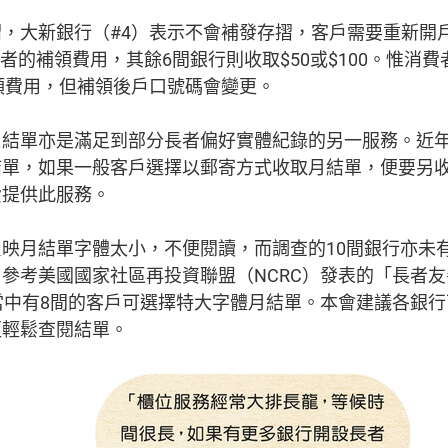
，大新銀行（#4）表示不會補發存摺，客戶需要重新開戶
長者的補領費用，其餘6間銀行則收取$50或$100。惟消
領費用，但補領後戶口號碼會變更。
月結單亦是滿足到部分長者偏好實體紀錄的另一服務。近
單，如果一般客戶選擇以郵寄方式收取月結單，便要另收
費提供此服務。
映月結單字體太小，不便閱讀，而調查的10間銀行亦未
參考美國國家社區再投資聯盟（NCRC）發表的「長者
當中有8間的客戶可選擇特大字體月結單。本會建議各銀
更輕鬆查閱結單。