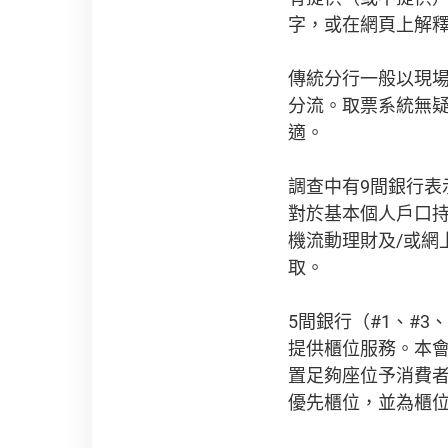
字，或在網頁上解
傳統分行一般以現
分流。取票系統無
適。
調查中有9間銀行表
對於基本個人戶口持
機流動理財及/或網
取。
5間銀行（#1、#
提供櫃位服務。本
置足夠座位予消費
優先櫃位，並為櫃