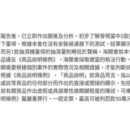
試報告後，已立即作出跟進及分析。初步了解發現當中2款
器下量得，根據本會在沒有安裝過濾器下的測試，結果顯示
，而另1款抽濕機量得的抽濕量則略低於聲稱。海關會就本
貨品違反《商品說明條例》，海關會採取適當的執法行動
海關需要根據個別案件的實際情況及相關證據，才能判斷
。根據《商品說明條例》，「商品說明」就貨品而言，指
品或該等貨品的任何部分而作出的直接或間接的顯示，包
戶就有關貨品作出虛假或具誤導性達關鍵程度的陳述，可
明條例》屬嚴重罪行，一經定罪，最高可被判罰款50萬