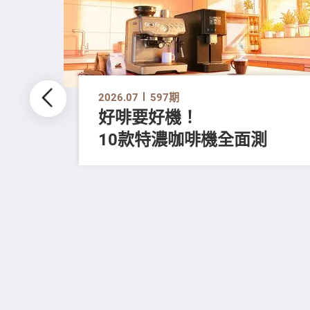
2026.07
597期
好啡要好機！
10款特濃咖啡機全面測
留
進