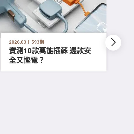
2026.03
593期
實測10款萬能插蘇 邊款安
全又慳電？
202
尋
吸
強