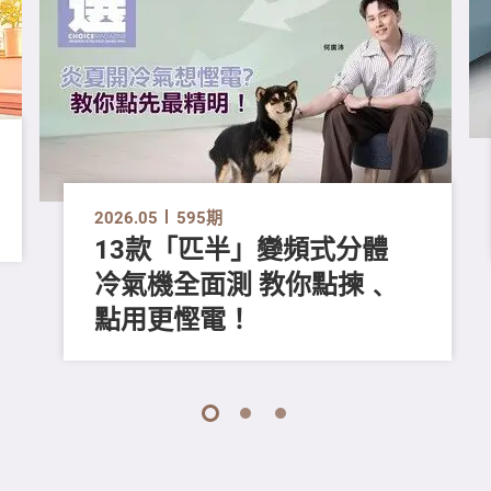
2026.05
595期
13款「匹半」變頻式分體
冷氣機全面測 教你點揀﹑
點用更慳電！
1
2
3