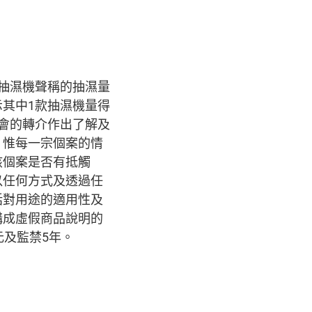
抽濕機聲稱的抽濕量
其中1款抽濕機量得
會的轉介作出了解及
。惟每一宗個案的情
該個案是否有抵觸
以任何方式及透過任
括對用途的適用性及
構成虛假商品說明的
元及監禁5年。