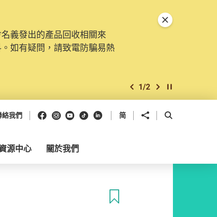
關閉特別通告
會名義發出的產品回收相關來
料。如有疑問，請致電防騙易熱
1
/
2
上一個
下一個
開始/暫停幻燈
Facebook
Instagram
Youtube
抖音
領英
分享到
開啟搜尋框
聯絡我們
简
資源中心
關於我們
收藏