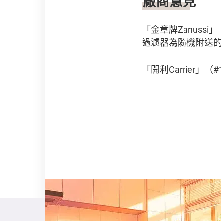
廠商意見
「金章牌Zanuss
過濾器為隨機附送
「開利Carrier