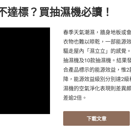
不達標？買抽濕機必讀！
春季天氣潮濕，牆身地板或
衣物也難以晾乾，一部能源
驅走屋內「濕立立」的感覺。
抽濕機及10款抽濕機。結果
合產品標示的能源效益，惟2
降，能源效益級別分別達2級
濕機的空氣淨化表現則差異
差逾2倍。
下載文章