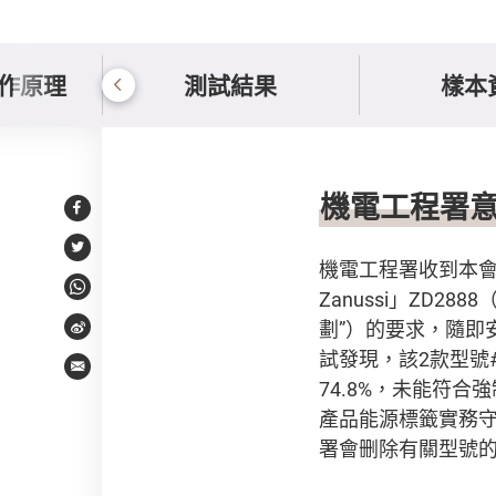
作原理
測試結果
樣本
持份者意見
機電工程署
Facebook
Twitter
機電工程署收到本會的
Zanussi」ZD
WhatsApp
劃”）的要求，隨即
Weibo
試發現，該2款型號
Email
74.8%，未能符
產品能源標籤實務
署會删除有關型號