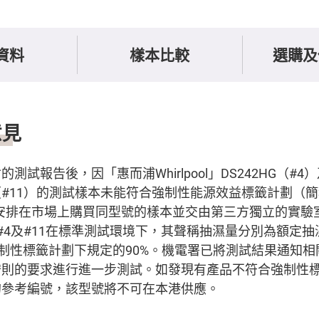
資料
樣本比較
選購及
意見
測試報告後，因「惠而浦Whirlpool」DS242HG（#4
2888（#11）的測試樣本未能符合強制性能源效益標籤計劃（
安排在市場上購買同型號的樣本並交由第三方獨立的實驗
#4及#11在標準測試環境下，其聲稱抽濕量分別為額定抽濕
合強制性標籤計劃下規定的90%。機電署已將測試結果通知
守則的要求進行進一步測試。如發現有產品不符合強制性
的參考編號，該型號將不可在本港供應。