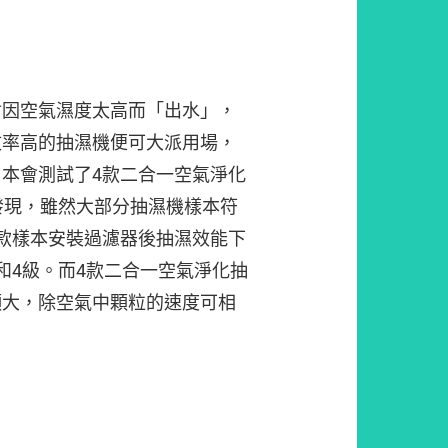
會因空氣濕度太高而「出水」，
效率高的抽濕機便可大派用場，
本會測試了4款二合一空氣淨化
發現，雖然大部分抽濕機樣本符
款樣本安裝過濾器後抽濕效能下
和4級。而4款二合一空氣淨化抽
頗大，除空氣中顆粒的速度可相