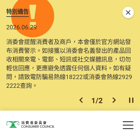
特別通告
關閉
2026.06.29
消委會提醒消費者及商戶，本會僅於官方網站發
布消費警示。如接獲以消委會名義發出的產品回
收相關來電、電郵、短訊或社交媒體訊息，切勿
輕信回應，更應避免透露任何個人資料。如有疑
問，請致電防騙易熱線18222或消委會熱線2929
2222查詢。
1
/
2
上一個
下一個
開
Skip to main content
目
消費者委員會