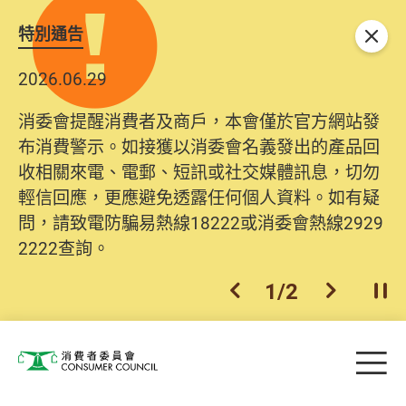
特別通告
關閉
2026.06.29
消委會提醒消費者及商戶，本會僅於官方網站發
布消費警示。如接獲以消委會名義發出的產品回
收相關來電、電郵、短訊或社交媒體訊息，切勿
輕信回應，更應避免透露任何個人資料。如有疑
問，請致電防騙易熱線18222或消委會熱線2929
2222查詢。
1
/
2
上一個
下一個
開
Skip to main content
目
消費者委員會