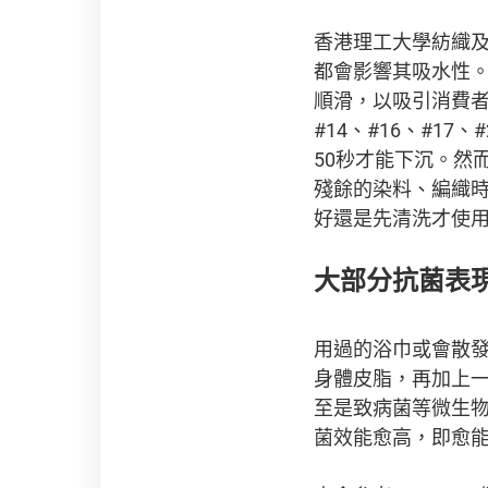
香港理工大學紡織
都會影響其吸水性。
順滑，以吸引消費者
#14、#16、#17
50秒才能下沉。然
殘餘的染料、編織
好還是先清洗才使
大部分抗菌表現
用過的浴巾或會散
身體皮脂，再加上
至是致病菌等微生
菌效能愈高，即愈