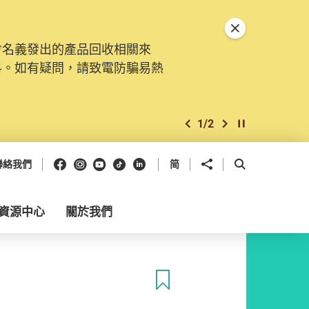
關閉特別通告
會名義發出的產品回收相關來
料。如有疑問，請致電防騙易熱
1
/
2
上一個
下一個
開始/暫停幻燈
Facebook
Instagram
Youtube
抖音
領英
分享到
開啟搜尋框
聯絡我們
简
資源中心
關於我們
收藏