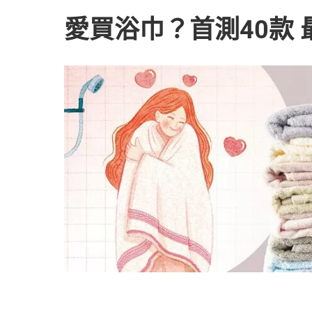
愛買浴巾？首測40款