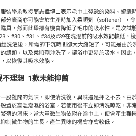
及服裝學系教授簡志偉博士表示毛巾上殘餘的染料、編織
部分廠商亦可能會於生產時加入柔順劑（softener），
購買，然而此舉卻有機會降低了毛巾的吸水性。是次試驗中
、#23、#30、#31、#34及#39在洗濯前的吸水效能較低
而經洗濯後，所需的下沉時間卻大大縮短了，可能是由於
時的線頭，以及柔順劑沖洗了，讓浴巾更易於吸水。因此
用，以恢復其吸水效能。
不理想 1款未能抑菌
發一股難聞的氣味，即使清洗後，異味還是揮之不去。由
一般置於高溫潮濕的浴室，若使用後不立即清洗晾乾，非
物繁殖的溫床。當大量微生物依附在浴巾上，便會產生難
能抑制微生物的生長，產生異味的機會亦會較低。