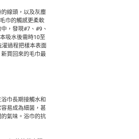
時的線頭，以及灰塵
令毛巾的觸感更柔軟
，發現#7、#9、
，樣本吸水後需時10至
洗濯過程把樣本表面
，新買回來的毛巾最
於浴巾長期接觸水和
常容易成為細菌，甚
聞的氣味。浴巾的抗