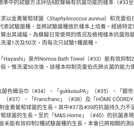
902標準中的試驗方法評估8款聲稱有抗菌功能的樣本（#33
要求以金黃葡萄球菌（
Staphylococcus aureus
）和克雷伯
代表試驗菌種，並將試驗菌種放於樣本上培養。經過特定
計算出其減幅。為模擬日常使用的情況及檢視樣本抗菌效
洗濯1次及50次，而每次只試驗1種菌種。
ayashi」泉州Nomos Bath Towel（#33）能有效
俗。惟洗濯50次後，該樣本抑制克雷伯氏肺炎菌的能力
」全棉抗菌色織浴巾（#34）、「gukkosuPA」（#35）、「銀
ace」（#37）、「Francfranc」（#38）及「HÓME CÓO
抑制金黃葡萄球菌的生長。其中#37及#39的抗菌持久力不
萄球菌的生長。至於「M&S Home」（#40）的抗菌表
，皆未能有效抑制2種試驗菌種的生長。本會已將相關的測