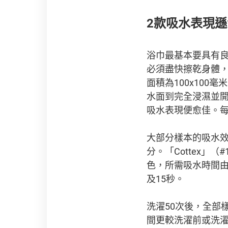
2款吸水表現遜
浴巾最基本要具有
必須盡快擦乾身體，以
面積為100x10
水面到完全浸濕並
吸水表現便愈佳。每
大部分樣本的吸水效
分。「Cottex」（#
色，所需吸水時間由3
及15秒。
洗濯50次後，全部
間更較洗濯前或洗濯