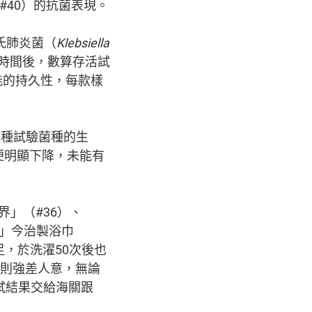
至#40）的抗菌表現。
氏肺炎菌（
Klebsiella
時間後，數算存活試
能的持久性，每款樣
抑制2種試驗菌種的生
便明顯下降，未能有
世界」（#36）、
RDY」今治製浴巾
足，於洗濯50次後也
現則強差人意，無論
試結果交給海關跟