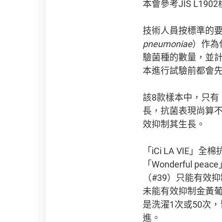
本會參考JIS L1
技術人員按標準的
pneumoniae
）作為
驗菌種的數量，並
本進行試驗前都會先
該8款樣本中，只有「H
長，抗菌表現尚算不
效抑制其生長。
「iCi LA VIE
「Wonderful pe
（#39）只能有效
未能有效抑制金黃葡
是洗濯1次或50次
進。