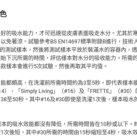
色
良好的吸水能力，才可迅速從皮膚表面吸走水分。尤其於
免著涼。試驗參考BS EN14697標準附錄B進行，技術
0毫米的測試樣本，然後將測試樣本平放於裝滿水的容器內，
開始下沉所需的時間，評估樣本對水分的吸收能力。所需
款樣本會進行5次試驗，然後再取其平均值。
能都頗高，在洗濯前所需時間約為3至5秒，即代表樣本
14）、「Simply Living」（#16）及「FRETTE」（
8至50秒。其中#16及#30即使是洗濯1次後，樣本吸水
樣本的吸水效能都沒有降低，所需時間皆在10秒或以下。
1次後短，其中#30所需的時間由15秒縮短至4秒，吸水