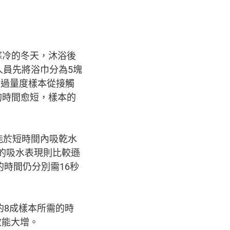
寒冷的冬天，沐浴後
人員先將浴巾分為5塊
透過量度樣本從接觸
的時間愈短，樣本的
能於短時間內吸乾水
#30）的吸水表現則比較遜
的時間仍分別需16秒
約8成樣本所需的時
效能大增。