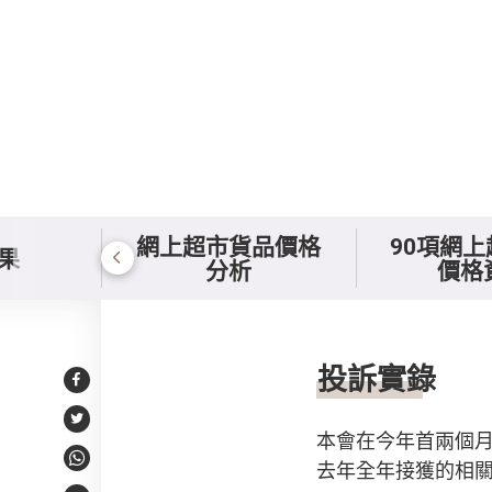
網上超市貨品價格
90項網
果
分析
價格
投訴實錄
投訴實錄
Facebook
Twitter
本會在今年首兩個月
去年全年接獲的相關
WhatsApp