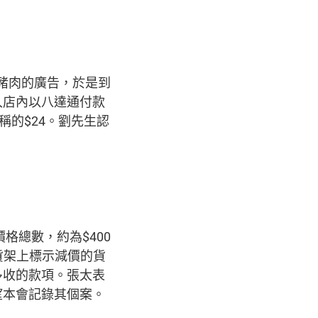
腿豬肉的廣告，於是到
入店內以八達通付款
稱的$24。劉先生認
格總數，約為$400
貨架上標示減價的貨
多收的款項。張太表
望本會記錄其個案。