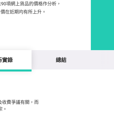
共90項網上貨品的價格作分析，
售價在近期均有所上升。
訴實錄
總結
及收費爭議有關，而
宗。