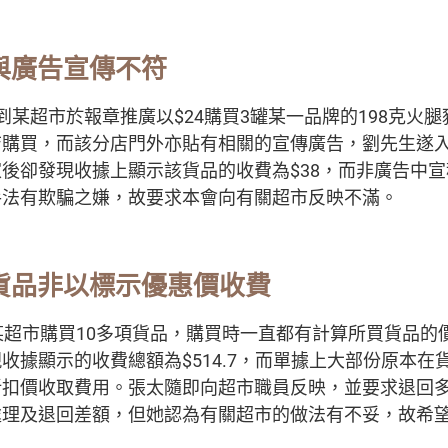
與廣告宣傳不符
到某超市於報章推廣以$24購買3罐某一品牌的198克火
店購買，而該分店門外亦貼有相關的宣傳廣告，劉先生遂
後卻發現收據上顯示該貨品的收費為$38，而非廣告中宣
手法有欺騙之嫌，故要求本會向有關超市反映不滿。
貨品非以標示優惠價收費
某超市購買10多項貨品，購買時一直都有計算所買貨品的價
收據顯示的收費總額為$514.7，而單據上大部份原本在
折扣價收取費用。張太隨即向超市職員反映，並要求退回
處理及退回差額，但她認為有關超市的做法有不妥，故希