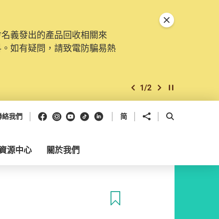
關閉特別通告
會名義發出的產品回收相關來
料。如有疑問，請致電防騙易熱
1
/
2
上一個
下一個
開始/暫停幻燈
Facebook
Instagram
Youtube
抖音
領英
分享到
開啟搜尋框
聯絡我們
简
資源中心
關於我們
收藏