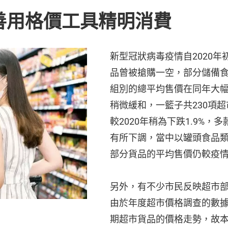
善用格價工具精明消費
新型冠狀病毒疫情自2020
品曾被搶購一空，部分儲備
組別的總平均售價在同年大幅
稍微緩和，一籃子共230項超
較2020年稍為下跌1.9%
有所下調，當中以罐頭食品類
部分貨品的平均售價仍較疫
另外，有不少市民反映超市
由於年度超市價格調查的數據
期超市貨品的價格走勢，故