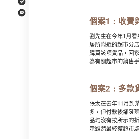
Weibo
Email
個案1﹕收費
劉先生在今年1月看
居所附近的超市分
購買該項貨品，回家
為有關超市的銷售
個案2﹕多款
張太在去年11月到
多，但付款後卻發現
品均沒有按所示的
示雖然最終獲超市