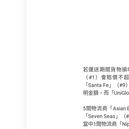
若運送期間貨物損壞
（#1）會賠償不超過
「Santa Fe」（#
明金額，而「UniG
5間物流商「Asian E
「Seven Seas
當中1間物流商「Nip