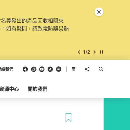
關閉特別通告
會名義發出的產品回收相關來
料。如有疑問，請致電防騙易熱
1
/
2
上一個
下一個
開始/暫停幻燈
Facebook
Instagram
Youtube
抖音
領英
分享到
開啟搜尋框
聯絡我們
简
資源中心
關於我們
收藏