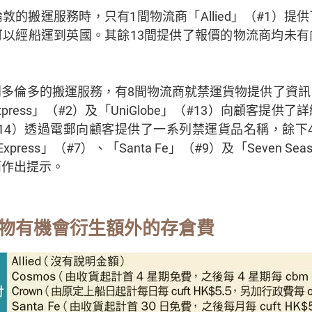
敦的搬運服務時，只有1間物流商「Allied」（#1）提
可以經船運到英國。其餘13間提供了報價的物流商均未有
多倫多的搬運服務，有8間物流商就禁運貨物提供了資訊，當中
 Express」（#2）及「UniGlobe」（#13）向顧客提
#14）透過電郵向顧客提供了一系列禁運貨品名稱，餘下4間「A
 Express」（#7）、「Santa Fe」（#9）及「Seven S
而作出提示。
物有機會衍生額外的存倉費