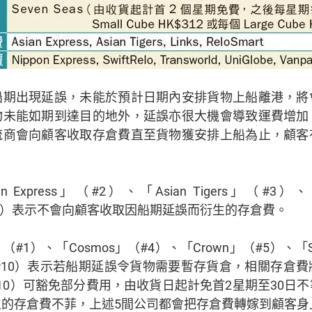
船期出現延誤，未能於預計日期內安排貨物上船離港，將
物未能如期到達目的地外，延誤亦很大機會導致運費增加
流商會向顧客收取存倉費直至貨物獲安排上船為止，顧客
。
 Express」（#2）、「Asian Tigers」（#3）、
」（#8）表示不會向顧客收取因船期延誤而衍生的存倉費。
」（#1）、「Cosmos」（#4）、「Crown」（#5）、「S
s」（#10）表示若船期延誤令貨物需要暫存貨倉，相關存
及#10）可豁免部分費用，由收貨日起計免首2星期至30日
的存倉費不菲，上述5間公司都會把存倉費轉嫁到顧客身