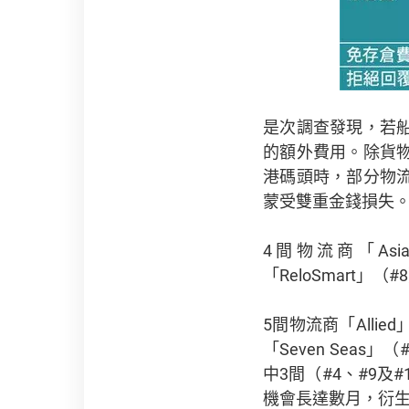
是次調查發現，若
的額外費用。除貨
港碼頭時，部分物
蒙受雙重金錢損失
4間物流商「Asian
「ReloSmart
5間物流商「Allied
「Seven Sea
中3間（#4、#9
機會長達數月，衍生