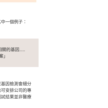
其中一個例子：
相關的基因……
案」
症基因檢測會細分
也可安排公司的專
測試結果並非醫療