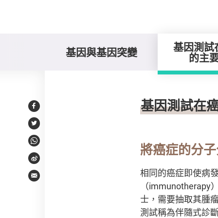
基因測試
基因與基因突變
的主
基因測試在癌症中的
基因測試在
Facebook
Twitter
WhatsApp
將癌症的分子
Weibo
相同的癌症即使病發於
Email
（immunothe
士，需要抽取其腫
測試稱為伴隨式診斷（com