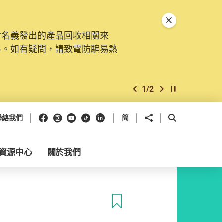
關閉特別通告
會名義發出的產品回收相關來
料。如有疑問，請致電防騙易熱
1
/
2
上一個
下一個
開始/暫停幻燈
Facebook
Instagram
Youtube
抖音
領英
分享到
開啟搜尋框
聯絡我們
简
資源中心
關於我們
收藏