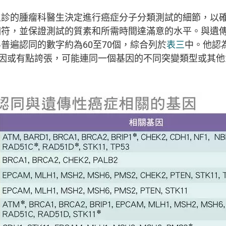
主診的腫瘤科醫生決定進行癌症分子分類測試的細節，以
相符，並保證測試的質素和所需時間達滿意的水平。與遺
普遍認同的數字約為60至70個，綜合列於
表三
中。他認
基因或有點誇張，可能連同一個基因的不同突變類型或其