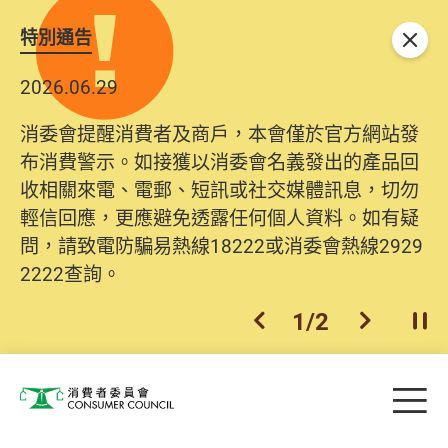
特別通告
關閉
2026.06.29
消委會提醒消費者及商戶，本會僅於官方網站發
布消費警示。如接獲以消委會名義發出的產品回
收相關來電、電郵、短訊或社交媒體訊息，切勿
輕信回應，更應避免透露任何個人資料。如有疑
問，請致電防騙易熱線18222或消委會熱線2929
2222查詢。
1
/
2
上一個
下一個
開
Skip to main content
目
消費者委員會