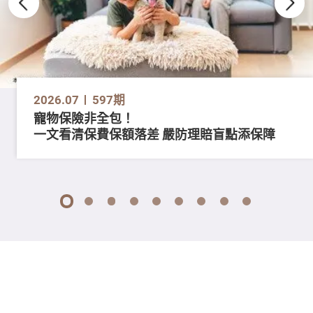
2026.07
597期
寵物保險非全包！
一文看清保費保額落差 嚴防理賠盲點添保障
1
2
3
4
5
6
7
8
9