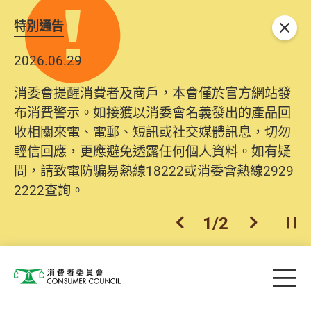
特別通告
關閉
2026.06.29
消委會提醒消費者及商戶，本會僅於官方網站發
布消費警示。如接獲以消委會名義發出的產品回
收相關來電、電郵、短訊或社交媒體訊息，切勿
輕信回應，更應避免透露任何個人資料。如有疑
問，請致電防騙易熱線18222或消委會熱線2929
2222查詢。
1
/
2
上一個
下一個
開
Skip to main content
目
消費者委員會