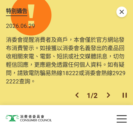
特別通告
關閉
2026.06.29
消委會提醒消費者及商戶，本會僅於官方網站發
布消費警示。如接獲以消委會名義發出的產品回
收相關來電、電郵、短訊或社交媒體訊息，切勿
輕信回應，更應避免透露任何個人資料。如有疑
問，請致電防騙易熱線18222或消委會熱線2929
2222查詢。
1
/
2
上一個
下一個
開
Skip to main content
目
消費者委員會