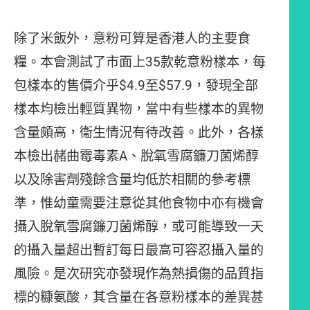
除了米飯外，意粉可算是香港人的主要食
糧。本會測試了市面上35款乾意粉樣本，每
包樣本的售價介乎$4.9至$57.9，發現全部
樣本均檢出輕質異物，當中有些樣本的異物
含量頗高，衞生情況有待改善。此外，各樣
本檢出赭曲霉毒素A、脫氧雪腐鐮刀菌烯醇
以及除害劑殘餘含量均低於相關的參考標
準，惟幼童需要注意從其他食物中亦有機會
攝入脫氧雪腐鐮刀菌烯醇，或可能導致一天
的攝入量超出暫訂每日最高可容忍攝入量的
風險。是次研究亦發現作為熱損傷的品質指
標的糠氨酸，其含量在各意粉樣本的差異甚