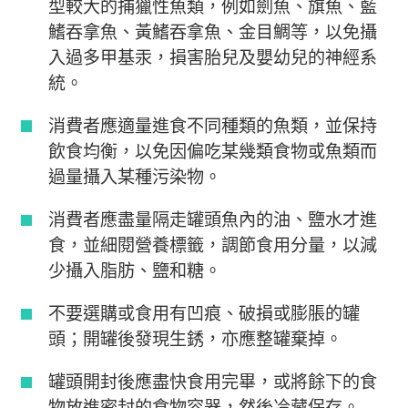
型較大的捕獵性魚類，例如劍魚、旗魚、藍
鰭吞拿魚、黃鰭吞拿魚、金目鯛等，以免攝
入過多甲基汞，損害胎兒及嬰幼兒的神經系
統。
消費者應適量進食不同種類的魚類，並保持
飲食均衡，以免因偏吃某幾類食物或魚類而
過量攝入某種污染物。
消費者應盡量隔走罐頭魚內的油、鹽水才進
食，並細閱營養標籤，調節食用分量，以減
少攝入脂肪、鹽和糖。
不要選購或食用有凹痕、破損或膨脹的罐
頭；開罐後發現生銹，亦應整罐棄掉。
罐頭開封後應盡快食用完畢，或將餘下的食
物放進密封的食物容器，然後冷藏保存。