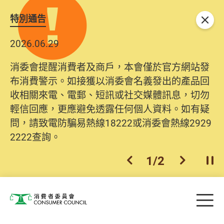
特別通告
關閉
2026.06.29
消委會提醒消費者及商戶，本會僅於官方網站發
布消費警示。如接獲以消委會名義發出的產品回
收相關來電、電郵、短訊或社交媒體訊息，切勿
輕信回應，更應避免透露任何個人資料。如有疑
問，請致電防騙易熱線18222或消委會熱線2929
2222查詢。
1
/
2
上一個
下一個
開
Skip to main content
目
消費者委員會