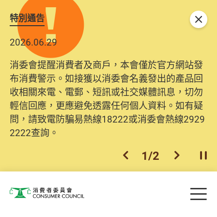
特別通告
關閉
2026.06.29
消委會提醒消費者及商戶，本會僅於官方網站發
布消費警示。如接獲以消委會名義發出的產品回
收相關來電、電郵、短訊或社交媒體訊息，切勿
輕信回應，更應避免透露任何個人資料。如有疑
問，請致電防騙易熱線18222或消委會熱線2929
2222查詢。
1
/
2
上一個
下一個
開
Skip to main content
目
消費者委員會