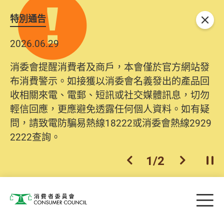
特別通告
關閉
2026.06.29
消委會提醒消費者及商戶，本會僅於官方網站發
布消費警示。如接獲以消委會名義發出的產品回
收相關來電、電郵、短訊或社交媒體訊息，切勿
輕信回應，更應避免透露任何個人資料。如有疑
問，請致電防騙易熱線18222或消委會熱線2929
2222查詢。
1
/
2
上一個
下一個
開
Skip to main content
目
消費者委員會