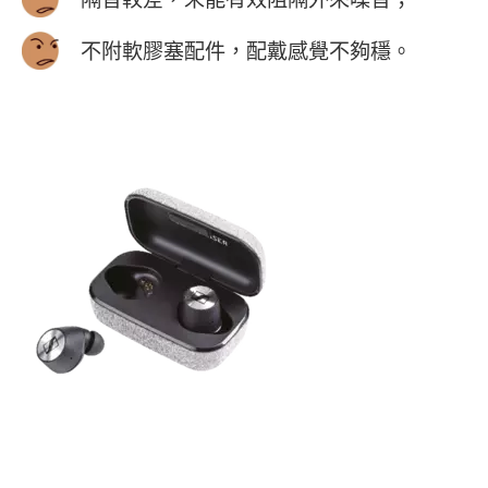
不附軟膠塞配件，配戴感覺不夠穩。