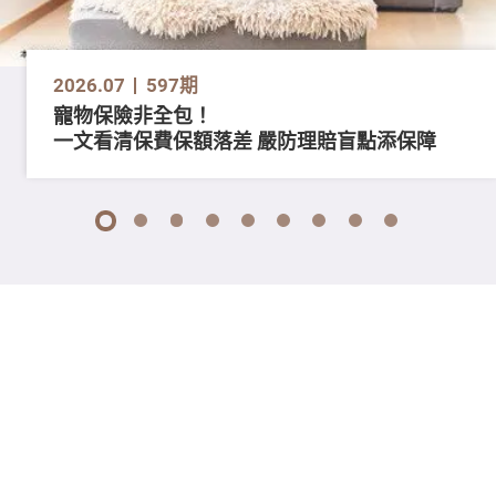
2026.07
597期
寵物保險非全包！
一文看清保費保額落差 嚴防理賠盲點添保障
1
2
3
4
5
6
7
8
9