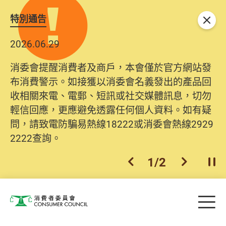
特別通告
關閉
2026.06.29
消委會提醒消費者及商戶，本會僅於官方網站發
布消費警示。如接獲以消委會名義發出的產品回
收相關來電、電郵、短訊或社交媒體訊息，切勿
輕信回應，更應避免透露任何個人資料。如有疑
問，請致電防騙易熱線18222或消委會熱線2929
2222查詢。
1
/
2
上一個
下一個
開
Skip to main content
目
消費者委員會