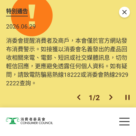
特別通告
關閉
2026.06.29
消委會提醒消費者及商戶，本會僅於官方網站發
布消費警示。如接獲以消委會名義發出的產品回
收相關來電、電郵、短訊或社交媒體訊息，切勿
輕信回應，更應避免透露任何個人資料。如有疑
問，請致電防騙易熱線18222或消委會熱線2929
2222查詢。
1
/
2
上一個
下一個
開
Skip to main content
目
消費者委員會