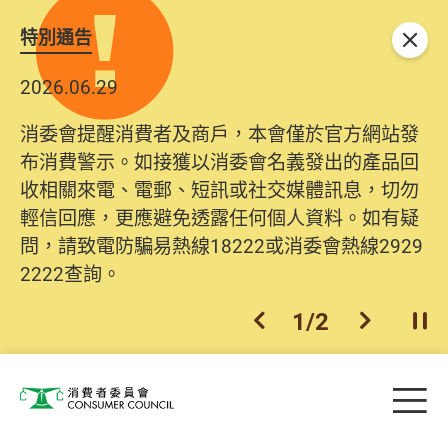
特別通告
關閉
2026.06.29
消委會提醒消費者及商戶，本會僅於官方網站發
布消費警示。如接獲以消委會名義發出的產品回
收相關來電、電郵、短訊或社交媒體訊息，切勿
輕信回應，更應避免透露任何個人資料。如有疑
問，請致電防騙易熱線18222或消委會熱線2929
2222查詢。
1
/
2
上一個
下一個
開
Skip to main content
目
消費者委員會