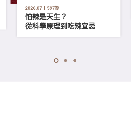
2026.07
597期
怕辣是天生？
從科學原理到吃辣宜忌
1
2
3