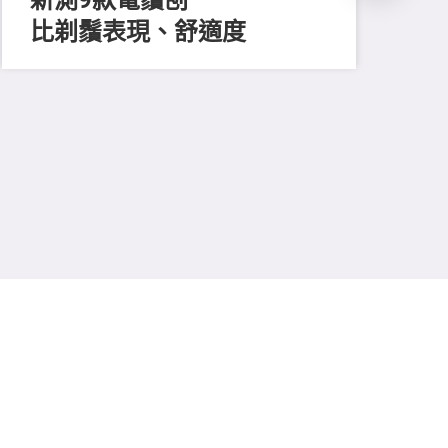
比剃鬚表現、舒適度
202
長
買