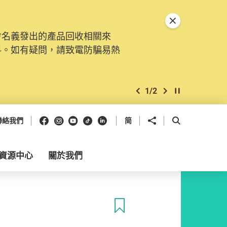
關閉特別通告
會名義發出的產品回收相關來
料。如有疑問，請致電防騙易熱
1
/
2
上一個
下一個
開始/暫停幻燈
Facebook
Instagram
Youtube
抖音
領英
分享到
開啟搜尋框
聯絡我們
简
資源中心
關於我們
收藏