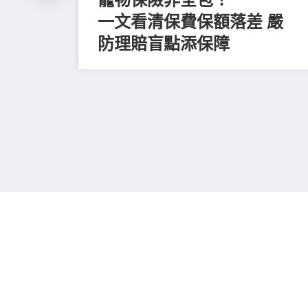
一文看清保費保額落差 嚴
防理賠盲點添保障
手續