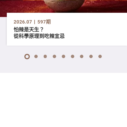
2026.07
597期
怕辣是天生？
從科學原理到吃辣宜忌
1
2
3
4
5
6
7
8
9