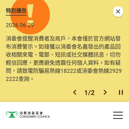
特別通告
關閉
2026.06.29
消委會提醒消費者及商戶，本會僅於官方網站發
布消費警示。如接獲以消委會名義發出的產品回
收相關來電、電郵、短訊或社交媒體訊息，切勿
輕信回應，更應避免透露任何個人資料。如有疑
問，請致電防騙易熱線18222或消委會熱線2929
2222查詢。
1
/
2
上一個
下一個
開
Skip to main content
目
消費者委員會