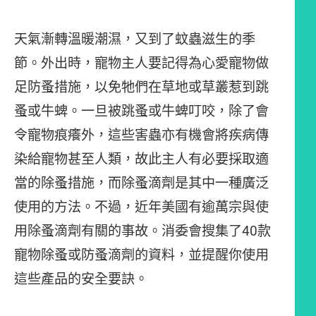
天氣漸轉溫暖潮濕，又到了蚊蟲滋生的季
節。外出時，寵物主人要記得為心愛寵物做
足防蚤措施，以免牠們在草地或草叢惹到跳
蚤或牛蜱。一旦被跳蚤或牛蜱叮咬，除了會
令寵物痕癢外，這些害蟲亦有機會將疾病傳
染給寵物甚至人類，故此主人有必要採取適
當的除蚤措施，而除蚤滴劑是其中一種廣泛
使用的方法。不過，近年美國有逾萬宗與使
用除蚤滴劑有關的事故。消委會搜集了40款
寵物除蚤或防蚤滴劑的資料，並提醒你使用
這些產品的安全要訣。