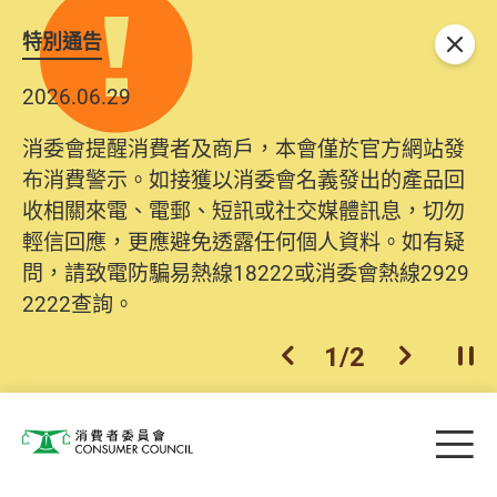
特別通告
關閉
2026.06.29
消委會提醒消費者及商戶，本會僅於官方網站發
布消費警示。如接獲以消委會名義發出的產品回
收相關來電、電郵、短訊或社交媒體訊息，切勿
輕信回應，更應避免透露任何個人資料。如有疑
問，請致電防騙易熱線18222或消委會熱線2929
2222查詢。
1
/
2
上一個
下一個
開
Skip to main content
目
消費者委員會