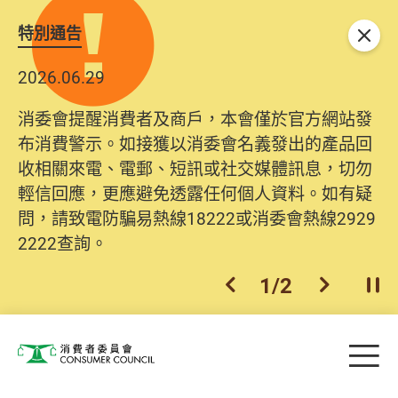
特別通告
關閉
2026.06.29
消委會提醒消費者及商戶，本會僅於官方網站發
布消費警示。如接獲以消委會名義發出的產品回
收相關來電、電郵、短訊或社交媒體訊息，切勿
輕信回應，更應避免透露任何個人資料。如有疑
問，請致電防騙易熱線18222或消委會熱線2929
2222查詢。
1
/
2
上一個
下一個
開
Skip to main content
目
消費者委員會