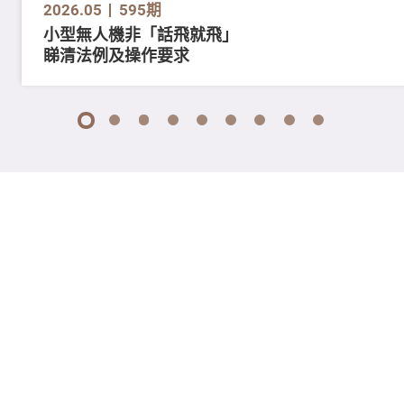
2026.05
595期
小型無人機非「話飛就飛」
睇清法例及操作要求
1
2
3
4
5
6
7
8
9