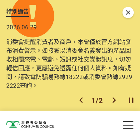
特別通告
關閉
2026.06.29
消委會提醒消費者及商戶，本會僅於官方網站發
布消費警示。如接獲以消委會名義發出的產品回
收相關來電、電郵、短訊或社交媒體訊息，切勿
輕信回應，更應避免透露任何個人資料。如有疑
問，請致電防騙易熱線18222或消委會熱線2929
2222查詢。
1
/
2
上一個
下一個
開
Skip to main content
目
消費者委員會