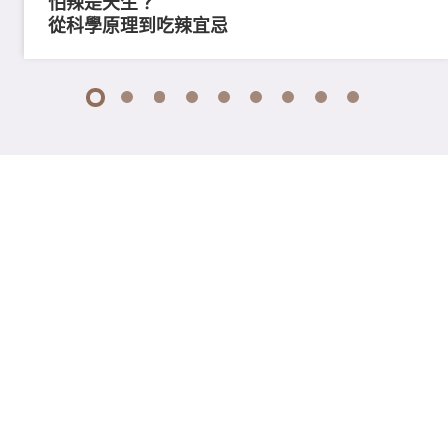
怕辣是天生？
從科學原理到吃辣宜忌
1
2
3
4
5
6
7
8
9