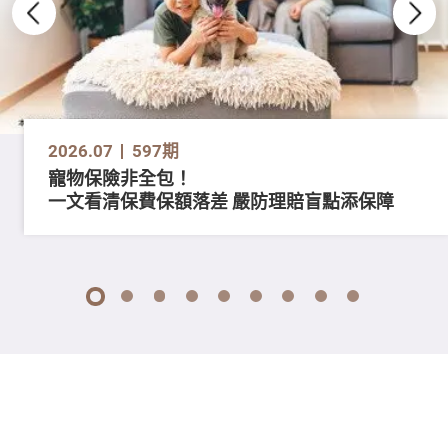
2026.07
597期
寵物保險非全包！
一文看清保費保額落差 嚴防理賠盲點添保障
1
2
3
4
5
6
7
8
9