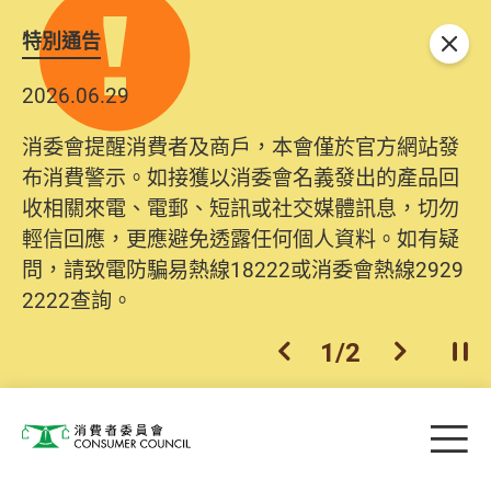
特別通告
關閉
2026.06.29
消委會提醒消費者及商戶，本會僅於官方網站發
布消費警示。如接獲以消委會名義發出的產品回
收相關來電、電郵、短訊或社交媒體訊息，切勿
輕信回應，更應避免透露任何個人資料。如有疑
問，請致電防騙易熱線18222或消委會熱線2929
2222查詢。
1
/
2
上一個
下一個
開
Skip to main content
目
消費者委員會