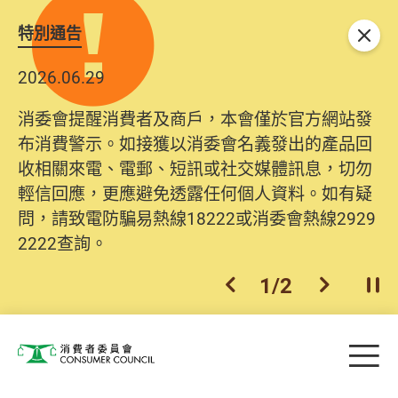
特別通告
關閉
2026.06.29
消委會提醒消費者及商戶，本會僅於官方網站發
布消費警示。如接獲以消委會名義發出的產品回
收相關來電、電郵、短訊或社交媒體訊息，切勿
輕信回應，更應避免透露任何個人資料。如有疑
問，請致電防騙易熱線18222或消委會熱線2929
2222查詢。
1
/
2
上一個
下一個
開
Skip to main content
目
消費者委員會