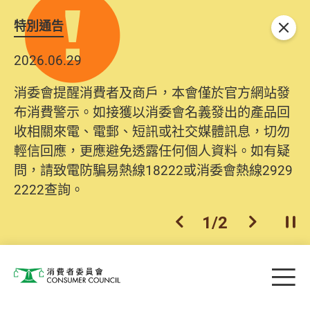
特別通告
關閉
2026.06.29
消委會提醒消費者及商戶，本會僅於官方網站發
布消費警示。如接獲以消委會名義發出的產品回
收相關來電、電郵、短訊或社交媒體訊息，切勿
輕信回應，更應避免透露任何個人資料。如有疑
問，請致電防騙易熱線18222或消委會熱線2929
2222查詢。
1
/
2
上一個
下一個
開
Skip to main content
目
消費者委員會