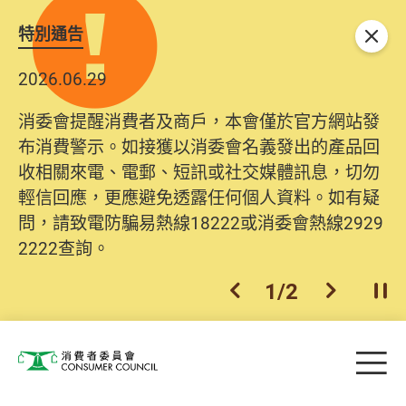
特別通告
關閉
2026.06.29
消委會提醒消費者及商戶，本會僅於官方網站發
布消費警示。如接獲以消委會名義發出的產品回
收相關來電、電郵、短訊或社交媒體訊息，切勿
輕信回應，更應避免透露任何個人資料。如有疑
問，請致電防騙易熱線18222或消委會熱線2929
2222查詢。
1
/
2
上一個
下一個
開
Skip to main content
目
消費者委員會