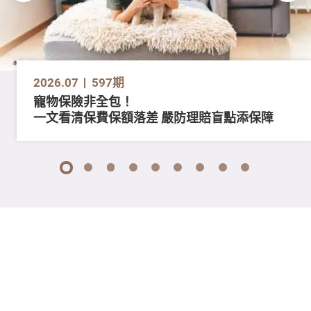
2026.07
597期
寵物保險非全包！
一文看清保費保額落差 嚴防理賠盲點添保障
1
2
3
4
5
6
7
8
9