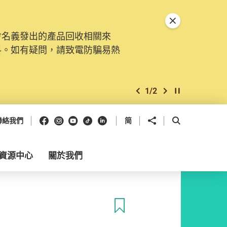
關閉特別通告
會名義發出的產品回收相關來
料。如有疑問，請致電防騙易熱
1
/
2
上一個
下一個
開始/暫停幻燈
Facebook
Instagram
Youtube
抖音
領英
分享到
開啟搜尋框
聯絡我們
简
資源中心
關於我們
收藏