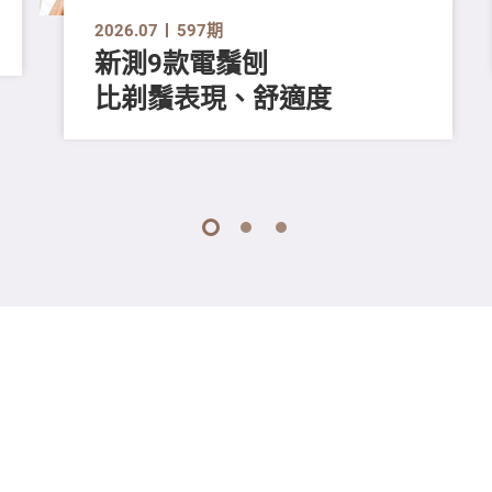
2026.07
597期
新測9款電鬚刨
比剃鬚表現、舒適度
1
2
3