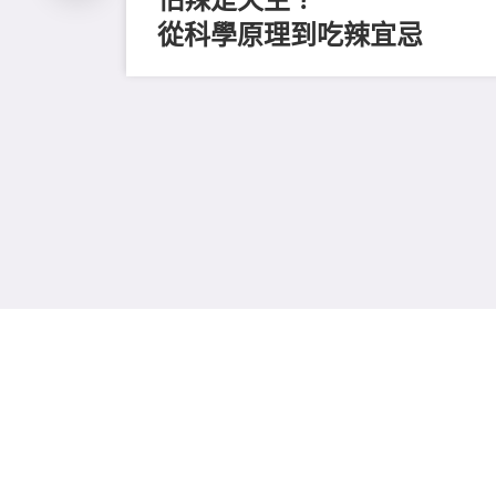
從科學原理到吃辣宜忌
磨毛