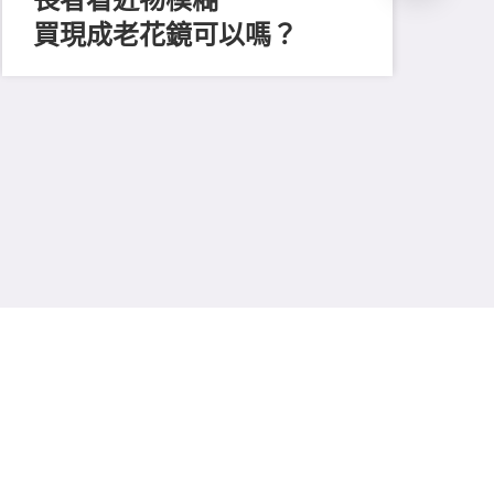
買現成老花鏡可以嗎？
202
「
顔
清