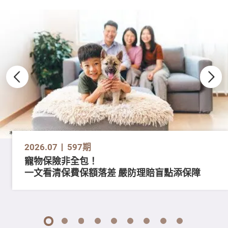
2026.07
597期
寵物保險非全包！
一文看清保費保額落差 嚴防理賠盲點添保障
1
2
3
4
5
6
7
8
9