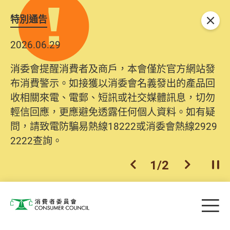
特別通告
關閉
2026.06.29
消委會提醒消費者及商戶，本會僅於官方網站發
布消費警示。如接獲以消委會名義發出的產品回
收相關來電、電郵、短訊或社交媒體訊息，切勿
輕信回應，更應避免透露任何個人資料。如有疑
問，請致電防騙易熱線18222或消委會熱線2929
2222查詢。
1
/
2
上一個
下一個
開
Skip to main content
目
消費者委員會