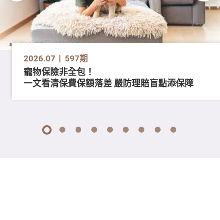
2026.07
597期
寵物保險非全包！
一文看清保費保額落差 嚴防理賠盲點添保障
1
2
3
4
5
6
7
8
9