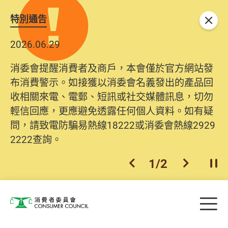
特別通告
關閉
2026.06.29
消委會提醒消費者及商戶，本會僅於官方網站發
布消費警示。如接獲以消委會名義發出的產品回
收相關來電、電郵、短訊或社交媒體訊息，切勿
輕信回應，更應避免透露任何個人資料。如有疑
問，請致電防騙易熱線18222或消委會熱線2929
2222查詢。
1
/
2
上一個
下一個
開
Skip to main content
目
消費者委員會