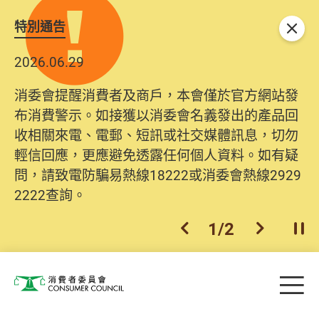
特別通告
關閉
2026.06.29
消委會提醒消費者及商戶，本會僅於官方網站發
布消費警示。如接獲以消委會名義發出的產品回
收相關來電、電郵、短訊或社交媒體訊息，切勿
輕信回應，更應避免透露任何個人資料。如有疑
問，請致電防騙易熱線18222或消委會熱線2929
2222查詢。
1
/
2
上一個
下一個
開
Skip to main content
目
消費者委員會