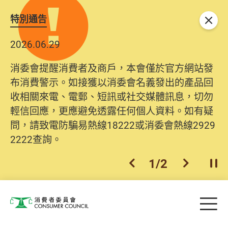
特別通告
關閉
2026.06.29
消委會提醒消費者及商戶，本會僅於官方網站發
布消費警示。如接獲以消委會名義發出的產品回
收相關來電、電郵、短訊或社交媒體訊息，切勿
輕信回應，更應避免透露任何個人資料。如有疑
問，請致電防騙易熱線18222或消委會熱線2929
2222查詢。
1
/
2
上一個
下一個
開
Skip to main content
目
消費者委員會