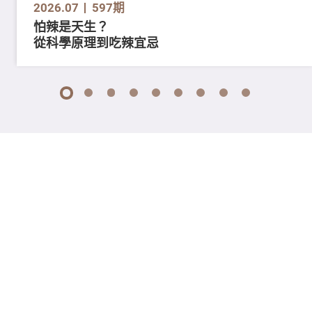
2026.07
597期
怕辣是天生？
從科學原理到吃辣宜忌
1
2
3
4
5
6
7
8
9