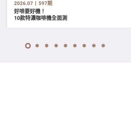
2026.07
597期
好啡要好機！
10款特濃咖啡機全面測
1
2
3
4
5
6
7
8
9