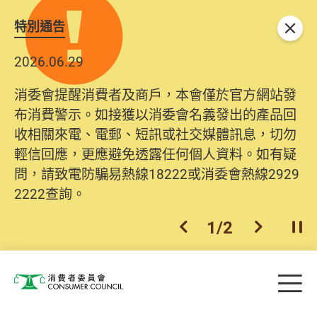
特別通告
關閉
2026.06.29
消委會提醒消費者及商戶，本會僅於官方網站發
布消費警示。如接獲以消委會名義發出的產品回
收相關來電、電郵、短訊或社交媒體訊息，切勿
輕信回應，更應避免透露任何個人資料。如有疑
問，請致電防騙易熱線18222或消委會熱線2929
2222查詢。
1
/
2
上一個
下一個
開
Skip to main content
目
消費者委員會