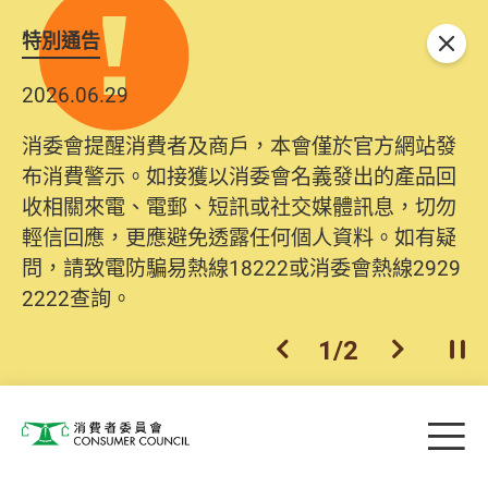
特別通告
關閉
2026.06.29
消委會提醒消費者及商戶，本會僅於官方網站發
布消費警示。如接獲以消委會名義發出的產品回
收相關來電、電郵、短訊或社交媒體訊息，切勿
輕信回應，更應避免透露任何個人資料。如有疑
問，請致電防騙易熱線18222或消委會熱線2929
2222查詢。
1
/
2
上一個
下一個
開
Skip to main content
目
消費者委員會