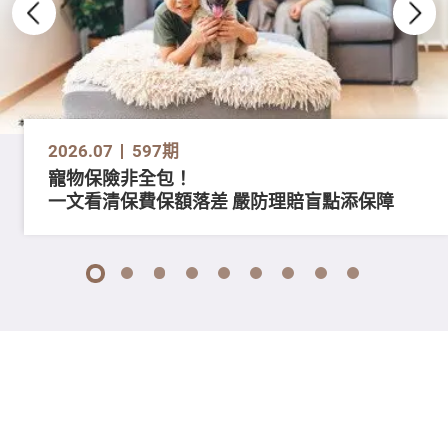
2026.07
597期
寵物保險非全包！
一文看清保費保額落差 嚴防理賠盲點添保障
1
2
3
4
5
6
7
8
9