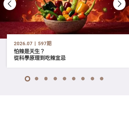
2026.07
597期
怕辣是天生？
從科學原理到吃辣宜忌
1
2
3
4
5
6
7
8
9