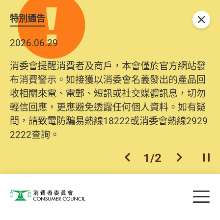
特別通告
關閉
2026.06.29
消委會提醒消費者及商戶，本會僅於官方網站發
布消費警示。如接獲以消委會名義發出的產品回
收相關來電、電郵、短訊或社交媒體訊息，切勿
輕信回應，更應避免透露任何個人資料。如有疑
問，請致電防騙易熱線18222或消委會熱線2929
2222查詢。
1
/
2
上一個
下一個
開
Skip to main content
目
消費者委員會