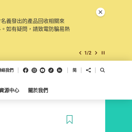
關閉特別通告
會名義發出的產品回收相關來
料。如有疑問，請致電防騙易熱
1
/
2
上一個
下一個
開始/暫停幻燈
Facebook
Instagram
Youtube
抖音
領英
分享到
開啟搜尋框
聯絡我們
简
資源中心
關於我們
收藏