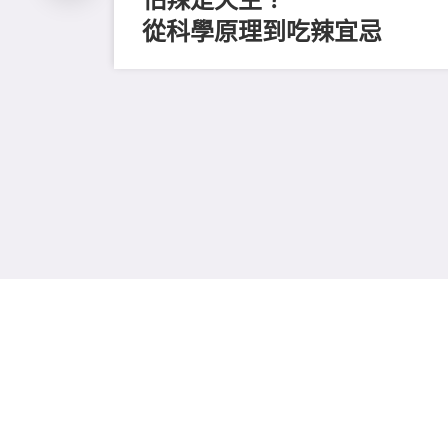
從科學原理到吃辣宜忌
磨毛