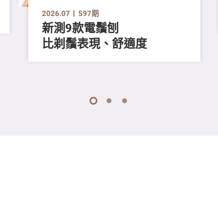
2026.07
597期
新測9款電鬚刨
比剃鬚表現、舒適度
1
2
3