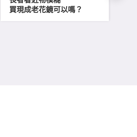
買現成老花鏡可以嗎？
202
「
顔
清